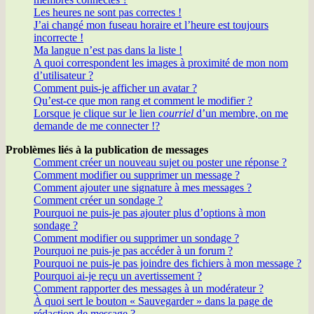
Les heures ne sont pas correctes !
J’ai changé mon fuseau horaire et l’heure est toujours
incorrecte !
Ma langue n’est pas dans la liste !
A quoi correspondent les images à proximité de mon nom
d’utilisateur ?
Comment puis-je afficher un avatar ?
Qu’est-ce que mon rang et comment le modifier ?
Lorsque je clique sur le lien
courriel
d’un membre, on me
demande de me connecter !?
Problèmes liés à la publication de messages
Comment créer un nouveau sujet ou poster une réponse ?
Comment modifier ou supprimer un message ?
Comment ajouter une signature à mes messages ?
Comment créer un sondage ?
Pourquoi ne puis-je pas ajouter plus d’options à mon
sondage ?
Comment modifier ou supprimer un sondage ?
Pourquoi ne puis-je pas accéder à un forum ?
Pourquoi ne puis-je pas joindre des fichiers à mon message ?
Pourquoi ai-je reçu un avertissement ?
Comment rapporter des messages à un modérateur ?
À quoi sert le bouton « Sauvegarder » dans la page de
rédaction de message ?