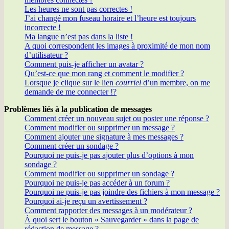
Les heures ne sont pas correctes !
J’ai changé mon fuseau horaire et l’heure est toujours
incorrecte !
Ma langue n’est pas dans la liste !
A quoi correspondent les images à proximité de mon nom
d’utilisateur ?
Comment puis-je afficher un avatar ?
Qu’est-ce que mon rang et comment le modifier ?
Lorsque je clique sur le lien
courriel
d’un membre, on me
demande de me connecter !?
Problèmes liés à la publication de messages
Comment créer un nouveau sujet ou poster une réponse ?
Comment modifier ou supprimer un message ?
Comment ajouter une signature à mes messages ?
Comment créer un sondage ?
Pourquoi ne puis-je pas ajouter plus d’options à mon
sondage ?
Comment modifier ou supprimer un sondage ?
Pourquoi ne puis-je pas accéder à un forum ?
Pourquoi ne puis-je pas joindre des fichiers à mon message ?
Pourquoi ai-je reçu un avertissement ?
Comment rapporter des messages à un modérateur ?
À quoi sert le bouton « Sauvegarder » dans la page de
rédaction de message ?