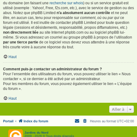
du domaine (en faisant une
recherche sur whois
) ou si un service gratuit est
utilisé (exemple : Yahoo!, Free, f2s.com, etc.), avec le service de gestion ou des
abus. Notez que phpBB Limited
n’a absolument aucun contrôle
et ne peut
être, en aucun cas, tenu pour responsable sur
comment
,
où
ou
par qui
ce
forum est utilisé. Il est inutile de contacter phpBB Limited pour toute question
légale (cessions et désistements, responsabilité, propos diffamatoires, etc.)
non directement liée
au site Internet phpbb.com ou au logiciel phpBB lui-
même. Si vous adressez un courriel au groupe phpBB à propos de l’utilisation
par une tierce partie
de ce logiciel vous devez vous attendre à une réponse
très courte voire à aucune réponse du tout.
Haut
Comment puis-je contacter un administrateur du forum ?
Pour l’ensemble des utilisateurs du forum, vous pouvez utiliser le lien « Nous
contacter », si ce dernier a été activé par un administrateur.
Pour les membres du forum, vous pouvez également utiliser le lien « L’équipe
du forum ».
Haut
Aller à
Portail
Index du forum
Heures au format
UTC+02:00
Jardins du Nord
2009 - 2026 © Tous droits réservés