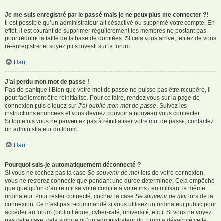
Je me suis enregistré par le passé mais je ne peux plus me connecter ?!
Il est possible qu’un administrateur ait désactivé ou supprimé votre compte. En
effet, il est courant de supprimer régulièrement les membres ne postant pas
pour réduire la taille de la base de données. Si cela vous arrive, tentez de vous
ré-enregistrer et soyez plus investi sur le forum.
Haut
J’ai perdu mon mot de passe !
Pas de panique ! Bien que votre mot de passe ne puisse pas être récupéré, il
peut facilement être réinitialisé. Pour ce faire, rendez vous sur la page de
connexion puis cliquez sur
J’ai oublié mon mot de passe
. Suivez les
instructions énoncées et vous devriez pouvoir à nouveau vous connecter.
Si toutefois vous ne parveniez pas à réinitialiser votre mot de passe, contactez
un administrateur du forum.
Haut
Pourquoi suis-je automatiquement déconnecté ?
Si vous ne cochez pas la case
Se souvenir de moi
lors de votre connexion,
vous ne resterez connecté que pendant une durée déterminée. Cela empêche
que quelqu’un d’autre utilise votre compte à votre insu en utilisant le même
ordinateur. Pour rester connecté, cochez la case
Se souvenir de moi
lors de la
connexion. Ce n’est pas recommandé si vous utilisez un ordinateur public pour
accéder au forum (bibliothèque, cyber-café, université, etc.). Si vous ne voyez
pas cette case, cela signifie qu’un administrateur du forum a désactivé cette