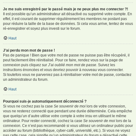
Je me suis enregistré par le passé mais je ne peux plus me connecter ?!
Il est possible qu’un administrateur ait désactivé ou supprimé votre compte. En
effet, il est courant de supprimer régulièrement les membres ne postant pas
pour réduire la taille de la base de données. Si cela vous arrive, tentez de vous
ré-enregistrer et soyez plus investi sur le forum.
Haut
J’ai perdu mon mot de passe !
Pas de panique ! Bien que votre mot de passe ne puisse pas être récupéré, il
peut facilement être réinitialisé. Pour ce faire, rendez vous sur la page de
connexion puis cliquez sur
J’ai oublié mon mot de passe
. Suivez les
instructions énoncées et vous devriez pouvoir à nouveau vous connecter.
Si toutefois vous ne parveniez pas à réinitialiser votre mot de passe, contactez
un administrateur du forum.
Haut
Pourquoi suis-je automatiquement déconnecté ?
Si vous ne cochez pas la case
Se souvenir de moi
lors de votre connexion,
vous ne resterez connecté que pendant une durée déterminée. Cela empêche
que quelqu’un d’autre utilise votre compte à votre insu en utilisant le même
ordinateur. Pour rester connecté, cochez la case
Se souvenir de moi
lors de la
connexion. Ce n’est pas recommandé si vous utilisez un ordinateur public pour
accéder au forum (bibliothèque, cyber-café, université, etc.). Si vous ne voyez
pas cette case, cela signifie qu’un administrateur du forum a désactivé cette