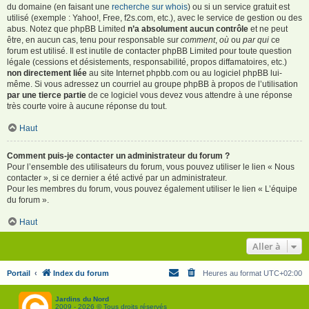
du domaine (en faisant une
recherche sur whois
) ou si un service gratuit est
utilisé (exemple : Yahoo!, Free, f2s.com, etc.), avec le service de gestion ou des
abus. Notez que phpBB Limited
n’a absolument aucun contrôle
et ne peut
être, en aucun cas, tenu pour responsable sur
comment
,
où
ou
par qui
ce
forum est utilisé. Il est inutile de contacter phpBB Limited pour toute question
légale (cessions et désistements, responsabilité, propos diffamatoires, etc.)
non directement liée
au site Internet phpbb.com ou au logiciel phpBB lui-
même. Si vous adressez un courriel au groupe phpBB à propos de l’utilisation
par une tierce partie
de ce logiciel vous devez vous attendre à une réponse
très courte voire à aucune réponse du tout.
Haut
Comment puis-je contacter un administrateur du forum ?
Pour l’ensemble des utilisateurs du forum, vous pouvez utiliser le lien « Nous
contacter », si ce dernier a été activé par un administrateur.
Pour les membres du forum, vous pouvez également utiliser le lien « L’équipe
du forum ».
Haut
Aller à
Portail
Index du forum
Heures au format
UTC+02:00
Jardins du Nord
2009 - 2026 © Tous droits réservés