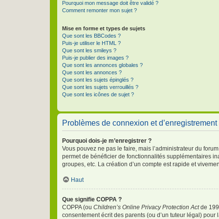
Pourquoi mon message doit être validé ?
Comment remonter mon sujet ?
Mise en forme et types de sujets
Que sont les BBCodes ?
Puis-je utiliser le HTML ?
Que sont les smileys ?
Puis-je publier des images ?
Que sont les annonces globales ?
Que sont les annonces ?
Que sont les sujets épinglés ?
Que sont les sujets verrouillés ?
Que sont les icônes de sujet ?
Problèmes de connexion et d’enregistrement
Pourquoi dois-je m’enregistrer ?
Vous pouvez ne pas le faire, mais l’administrateur du forum 
permet de bénéficier de fonctionnalités supplémentaires in
groupes, etc. La création d’un compte est rapide et vivemen
Haut
Que signifie COPPA ?
COPPA (ou
Children’s Online Privacy Protection Act
de 1998
consentement écrit des parents (ou d’un tuteur légal) pour 