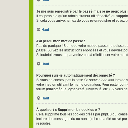
Haut
Je me suis enregistré par le passé mais je ne peux plus
Il est possible qu’un administrateur ait désactivé ou suppr
Si cela vous arrive, tentez de vous ré-enregistrer et soyez pl
Haut
J’ai perdu mon mot de passe !
Pas de panique ! Bien que votre mot de passe ne puisse pas 
passe
. Suivez les instructions énoncées et vous devriez p
Si toutefois vous ne parveniez pas à réinitialiser votre mot
Haut
Pourquoi suis-je automatiquement déconnecté ?
Si vous ne cochez pas la case
Se souvenir de moi
lors de 
votre insu en utilisant le même ordinateur. Pour rester con
forum (bibliothèque, cyber-café, université, etc.). Si vous n
Haut
À quoi sert « Supprimer les cookies » ?
Cela supprime tous les cookies créés par phpBB qui conserve
lecture des messages (lu ou non lu) si cela a été activé p
résoudre.