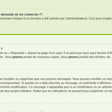
 demande de me connecter !?
ulaire intégré (si la fonction a été activée par l’administrateur). Ceci pour empêche
 ?
m ou « Répondre » depuis la page d’un sujet. Il se peut que vous ayez besoin d’êt
le : Vous
pouvez
poster de nouveaux sujets, Vous
pouvez
joindre des fichiers, etc.
vez modifier ou supprimer que vos propres messages. Vous pouvez modifier un mes
rrespondant. Si quelqu’un a déjà répondu au message, un petit texte s’affichera 
la dernière modification. Ce message n’apparaîtra pas si un modérateur ou un adminis
 de leur propre initiative. Notez que les utilisateurs ne peuvent pas supprimer un