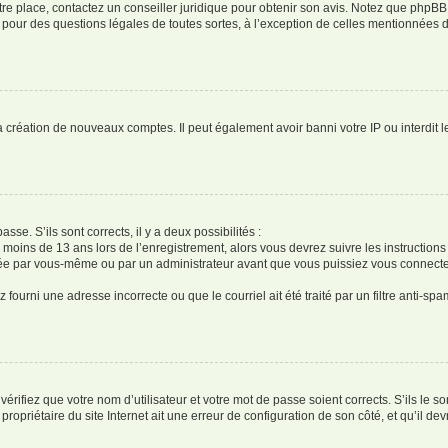
tre place, contactez un conseiller juridique pour obtenir son avis. Notez que phpBB
és pour des questions légales de toutes sortes, à l’exception de celles mentionnées 
la création de nouveaux comptes. Il peut également avoir banni votre IP ou interdit l
asse. S’ils sont corrects, il y a deux possibilités :
r moins de 13 ans lors de l’enregistrement, alors vous devrez suivre les instructio
vée par vous-même ou par un administrateur avant que vous puissiez vous connecter.
 fourni une adresse incorrecte ou que le courriel ait été traité par un filtre anti-spa
érifiez que votre nom d’utilisateur et votre mot de passe soient corrects. S’ils le s
opriétaire du site Internet ait une erreur de configuration de son côté, et qu’il devr