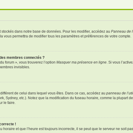
t stockés dans notre base de données. Pour les modifier, accédez au
Panneau de l’
ela vous permettra de modifier tous les paramètres et préférences de votre compte.
 des membres connectés ?
 du forum », vous trouverez l’option
Masquer ma présence en ligne
. Si vous l’activ
embres invisibles.
re différent de celui dans lequel vous êtes. Dans ce cas, accédez au
panneau de l’uti
ork, Sydney, etc.). Notez que la modification du fuseau horaire, comme la plupart 
 le faire.
correcte !
 horaire et que l’heure est toujours incorrecte, il se peut que le serveur ne soit p