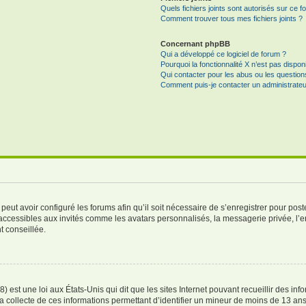
Quels fichiers joints sont autorisés sur ce f
Comment trouver tous mes fichiers joints ?
Concernant phpBB
Qui a développé ce logiciel de forum ?
Pourquoi la fonctionnalité X n’est pas dispon
Qui contacter pour les abus ou les questio
Comment puis-je contacter un administrateu
peut avoir configuré les forums afin qu’il soit nécessaire de s’enregistrer pour pos
accessibles aux invités comme les avatars personnalisés, la messagerie privée, l’
t conseillée.
) est une loi aux États-Unis qui dit que les sites Internet pouvant recueillir des i
la collecte de ces informations permettant d’identifier un mineur de moins de 13 ans