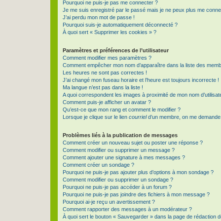
Pourquoi ne puis-je pas me connecter ?
Je me suis enregistré par le passé mais je ne peux plus me conne
J’ai perdu mon mot de passe !
Pourquoi suis-je automatiquement déconnecté ?
À quoi sert « Supprimer les cookies » ?
Paramètres et préférences de l’utilisateur
Comment modifier mes paramètres ?
Comment empêcher mon nom d’apparaître dans la liste des memb
Les heures ne sont pas correctes !
J’ai changé mon fuseau horaire et l’heure est toujours incorrecte !
Ma langue n’est pas dans la liste !
A quoi correspondent les images à proximité de mon nom d’utilisat
Comment puis-je afficher un avatar ?
Qu’est-ce que mon rang et comment le modifier ?
Lorsque je clique sur le lien
courriel
d’un membre, on me demande 
Problèmes liés à la publication de messages
Comment créer un nouveau sujet ou poster une réponse ?
Comment modifier ou supprimer un message ?
Comment ajouter une signature à mes messages ?
Comment créer un sondage ?
Pourquoi ne puis-je pas ajouter plus d’options à mon sondage ?
Comment modifier ou supprimer un sondage ?
Pourquoi ne puis-je pas accéder à un forum ?
Pourquoi ne puis-je pas joindre des fichiers à mon message ?
Pourquoi ai-je reçu un avertissement ?
Comment rapporter des messages à un modérateur ?
À quoi sert le bouton « Sauvegarder » dans la page de rédaction