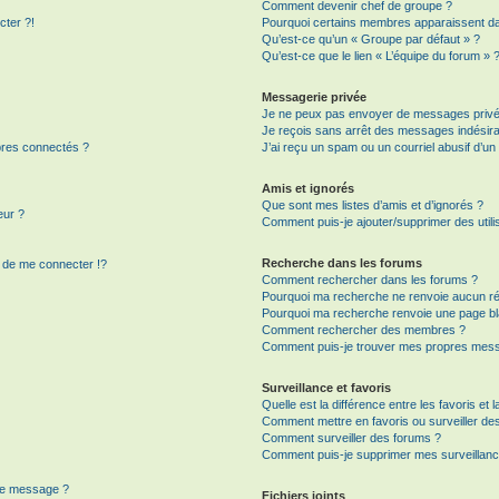
Comment devenir chef de groupe ?
cter ?!
Pourquoi certains membres apparaissent dan
Qu’est-ce qu’un « Groupe par défaut » ?
Qu’est-ce que le lien « L’équipe du forum » 
Messagerie privée
Je ne peux pas envoyer de messages privé
Je reçois sans arrêt des messages indésira
res connectés ?
J’ai reçu un spam ou un courriel abusif d’u
Amis et ignorés
Que sont mes listes d’amis et d’ignorés ?
eur ?
Comment puis-je ajouter/supprimer des utilis
Recherche dans les forums
de me connecter !?
Comment rechercher dans les forums ?
Pourquoi ma recherche ne renvoie aucun ré
Pourquoi ma recherche renvoie une page bl
Comment rechercher des membres ?
Comment puis-je trouver mes propres mess
Surveillance et favoris
Quelle est la différence entre les favoris et l
Comment mettre en favoris ou surveiller des
Comment surveiller des forums ?
Comment puis-je supprimer mes surveillanc
 de message ?
Fichiers joints