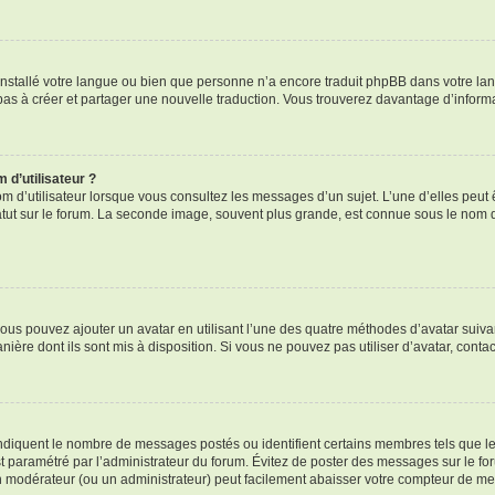
s installé votre langue ou bien que personne n’a encore traduit phpBB dans votre 
z pas à créer et partager une nouvelle traduction. Vous trouverez davantage d’informa
d’utilisateur ?
m d’utilisateur lorsque vous consultez les messages d’un sujet. L’une d’elles peut
tut sur le forum. La seconde image, souvent plus grande, est connue sous le nom 
 vous pouvez ajouter un avatar en utilisant l’une des quatre méthodes d’avatar suivan
nière dont ils sont mis à disposition. Si vous ne pouvez pas utiliser d’avatar, conta
 indiquent le nombre de messages postés ou identifient certains membres tels que l
est paramétré par l’administrateur du forum. Évitez de poster des messages sur le fo
 un modérateur (ou un administrateur) peut facilement abaisser votre compteur de m