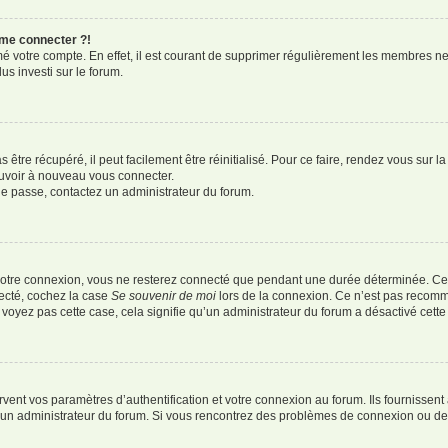
 me connecter ?!
imé votre compte. En effet, il est courant de supprimer régulièrement les membres ne
us investi sur le forum.
être récupéré, il peut facilement être réinitialisé. Pour ce faire, rendez vous sur 
ouvoir à nouveau vous connecter.
 de passe, contactez un administrateur du forum.
votre connexion, vous ne resterez connecté que pendant une durée déterminée. Ce
necté, cochez la case
Se souvenir de moi
lors de la connexion. Ce n’est pas recomm
e voyez pas cette case, cela signifie qu’un administrateur du forum a désactivé cette 
nt vos paramètres d’authentification et votre connexion au forum. Ils fournissent a
ar un administrateur du forum. Si vous rencontrez des problèmes de connexion ou d