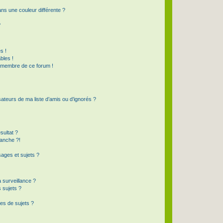
s une couleur différente ?
?
s !
bles !
n membre de ce forum !
ateurs de ma liste d’amis ou d’ignorés ?
sultat ?
anche ?!
ages et sujets ?
a surveillance ?
 sujets ?
es de sujets ?