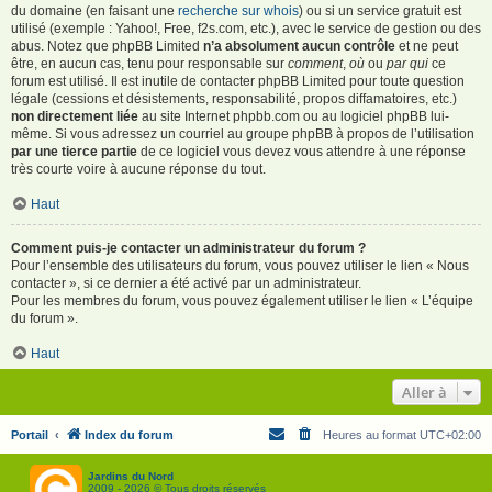
du domaine (en faisant une
recherche sur whois
) ou si un service gratuit est
utilisé (exemple : Yahoo!, Free, f2s.com, etc.), avec le service de gestion ou des
abus. Notez que phpBB Limited
n’a absolument aucun contrôle
et ne peut
être, en aucun cas, tenu pour responsable sur
comment
,
où
ou
par qui
ce
forum est utilisé. Il est inutile de contacter phpBB Limited pour toute question
légale (cessions et désistements, responsabilité, propos diffamatoires, etc.)
non directement liée
au site Internet phpbb.com ou au logiciel phpBB lui-
même. Si vous adressez un courriel au groupe phpBB à propos de l’utilisation
par une tierce partie
de ce logiciel vous devez vous attendre à une réponse
très courte voire à aucune réponse du tout.
Haut
Comment puis-je contacter un administrateur du forum ?
Pour l’ensemble des utilisateurs du forum, vous pouvez utiliser le lien « Nous
contacter », si ce dernier a été activé par un administrateur.
Pour les membres du forum, vous pouvez également utiliser le lien « L’équipe
du forum ».
Haut
Aller à
Portail
Index du forum
Heures au format
UTC+02:00
Jardins du Nord
2009 - 2026 © Tous droits réservés