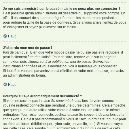
Je me suis enregistré par le passé mais je ne peux plus me connecter ?!
Il est possible qu’un administrateur ait désactivé ou supprimé votre compte. En
effet, il est courant de supprimer régulièrement les membres ne postant pas
pour réduire la taille de la base de données. Si cela vous arrive, tentez de vous
ré-enregistrer et soyez plus investi sur le forum.
Haut
J’ai perdu mon mot de passe !
Pas de panique ! Bien que votre mot de passe ne puisse pas être récupéré, il
peut facilement être réinitialisé. Pour ce faire, rendez vous sur la page de
connexion puis cliquez sur
J’ai oublié mon mot de passe
. Suivez les
instructions énoncées et vous devriez pouvoir à nouveau vous connecter.
Si toutefois vous ne parveniez pas à réinitialiser votre mot de passe, contactez
un administrateur du forum.
Haut
Pourquoi suis-je automatiquement déconnecté ?
Si vous ne cochez pas la case
Se souvenir de moi
lors de votre connexion,
vous ne resterez connecté que pendant une durée déterminée. Cela empêche
que quelqu’un d’autre utilise votre compte à votre insu en utilisant le même
ordinateur. Pour rester connecté, cochez la case
Se souvenir de moi
lors de la
connexion. Ce n’est pas recommandé si vous utilisez un ordinateur public pour
accéder au forum (bibliothèque, cyber-café, université, etc.). Si vous ne voyez
pas cette case, cela signifie qu’un administrateur du forum a désactivé cette