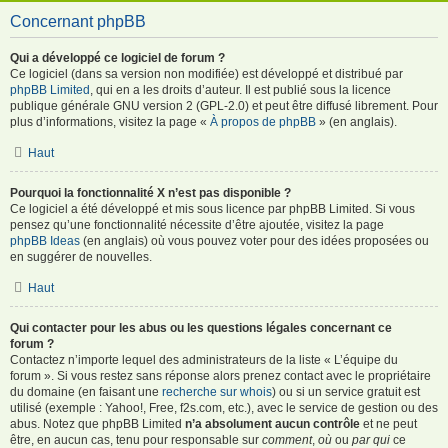
Concernant phpBB
Qui a développé ce logiciel de forum ?
Ce logiciel (dans sa version non modifiée) est développé et distribué par
phpBB Limited
, qui en a les droits d’auteur. Il est publié sous la licence
publique générale GNU version 2 (GPL-2.0) et peut être diffusé librement. Pour
plus d’informations, visitez la page «
À propos de phpBB
» (en anglais).
Haut
Pourquoi la fonctionnalité X n’est pas disponible ?
Ce logiciel a été développé et mis sous licence par phpBB Limited. Si vous
pensez qu’une fonctionnalité nécessite d’être ajoutée, visitez la page
phpBB Ideas
(en anglais) où vous pouvez voter pour des idées proposées ou
en suggérer de nouvelles.
Haut
Qui contacter pour les abus ou les questions légales concernant ce
forum ?
Contactez n’importe lequel des administrateurs de la liste « L’équipe du
forum ». Si vous restez sans réponse alors prenez contact avec le propriétaire
du domaine (en faisant une
recherche sur whois
) ou si un service gratuit est
utilisé (exemple : Yahoo!, Free, f2s.com, etc.), avec le service de gestion ou des
abus. Notez que phpBB Limited
n’a absolument aucun contrôle
et ne peut
être, en aucun cas, tenu pour responsable sur
comment
,
où
ou
par qui
ce