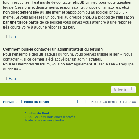
forum est utilisé. Il est inutile de contacter phpBB Limited pour toute question
légale (cessions et désistements, responsabilité, propos diffamatoires, etc.)
non directement liée
au site Internet phpbb.com ou au logiciel phpBB lui-
même. Si vous adressez un courriel au groupe phpBB à propos de l’utilisation
par une tierce partie
de ce logiciel vous devez vous attendre à une réponse
très courte voire à aucune réponse du tout.
Haut
Comment puis-je contacter un administrateur du forum ?
Pour l’ensemble des utilisateurs du forum, vous pouvez utiliser le lien « Nous
contacter », si ce dernier a été activé par un administrateur.
Pour les membres du forum, vous pouvez également utiliser le lien « L’équipe
du forum ».
Haut
Aller à
Portail
Index du forum
Heures au format
UTC+02:00
Jardins du Nord
2009 - 2026 © Tous droits réservés
Toute reproduction interdite
S
F
T
Y
C
o
a
w
o
o