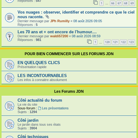
Réponses :
547
1
66
67
68
69
…
Vos nuages : observer, identifier et comprendre ce que le ciel
nous raconte.
Dernier message par
JPh Rumilly
«
08 août 2026 09:05
Réponses :
5
Les 70 ans et + ont encore de l'humour....
Dernier message par
waldi57200
«
08 août 2026 08:59
Réponses :
981
1
120
121
122
123
…
POUR BIEN COMMENCER SUR LES FORUMS JDN
EN QUELQUES CLICS
Présentation rapide
LES INCONTOURNABLES
Les infos à connaitre absolument
Les Forums JDN
Côté actualité du forum
La vie du site
Sous-forum :
Les présentations
Sujets :
1294
Côté jardin
Le jardin dans tous ses états
Sujets :
3904
Côté techniques