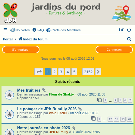
Nouvelles
FAQ
Carte des Membres
R
Portail
Index du forum
e
S’enregistrer
Connexion
c
Nous sommes le 08 août 2026 12:09
h
e
Page
1
sur
2152
1
2
3
4
5
2152
Suivante
…
r
Sujets récents
c
h
Mes fruitiers
Dernier message par
Fleur de Shakty
«
08 août 2026 11:58
e
Réponses :
50
1
4
5
6
7
…
r
Le potager de JPh Rumilly 2026
Dernier message par
waldi57200
«
08 août 2026 10:52
Réponses :
152
1
17
18
19
20
…
Notre journée en photo 2026
Dernier message par
JPh Rumilly
«
08 août 2026 09:05