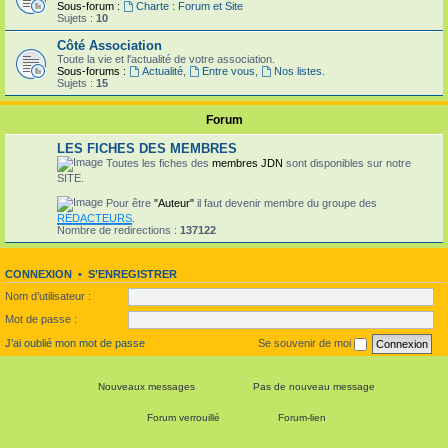
Sous-forum :
Charte : Forum et Site
Sujets :
10
Côté Association
Toute la vie et l'actualité de votre association.
Sous-forums :
Actualité
,
Entre vous
,
Nos listes.
Sujets :
15
Forum
LES FICHES DES MEMBRES
Toutes les fiches des
membres JDN
sont disponibles sur notre
SITE.
Pour être
"Auteur"
il faut devenir membre du groupe des
RÉDACTEURS
.
Nombre de redirections :
137122
CONNEXION
•
S’ENREGISTRER
Nom d’utilisateur :
Mot de passe :
J’ai oublié mon mot de passe
Se souvenir de moi
Nouveaux messages
Pas de nouveau message
Forum verrouillé
Forum-lien