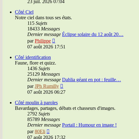
23 juil. 2026 07:04
dernier
message
Côté Ciel
Notre ciel dans tous ses états.
115
Sujets
18433
Messages
Dernier message
Éclipse solaire du 12 août 20…
Voir
par
Philippe
le
07 août 2026 17:51
dernier
message
Côté identification
Faune, flore et quizz.
1436
Sujets
25129
Messages
Dernier message
Dahlia géant en pot : feuille…
Voir
par
JPh Rumilly
le
07 août 2026 06:27
dernier
message
Côté moulin à paroles
Bavardages, partages, débats et chasseurs d'images.
2792
Sujets
85789
Messages
Dernier message
Portail : Humour en image !
Voir
par
80Eli
le
07 août 2026 17:32