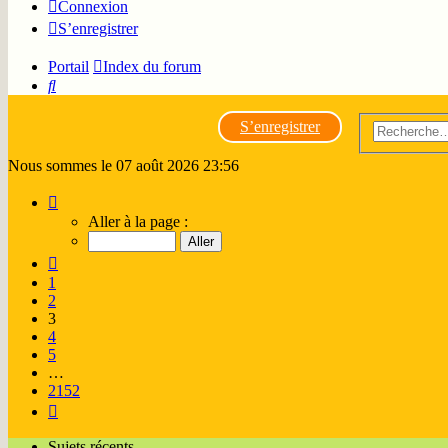
Connexion
S’enregistrer
Portail
Index du forum
Rechercher
S’enregistrer
Nous sommes le 07 août 2026 23:56
Page
3
Aller à la page :
sur
2152
Précédente
1
2
3
4
5
…
2152
Suivante
Sujets récents