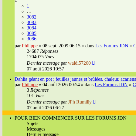
1
…
3082
3083
3084
3085
3086
par
Philippe
» 08 sept. 2009 06:15 » dans
Les Forums JDN
»
C
24687
Réponses
1704075
Vues
Dernier message
par
waldi57200
07 août 2026 10:57
Dahlia géant en pot : feuilles jaunes et brûlées, chaleur, acarien
par
Philippe
» 04 août 2026 00:54 » dans
Les Forums JDN
»
C
3
Réponses
101
Vues
Dernier message
par
JPh Rumilly
07 août 2026 06:27
POUR BIEN COMMENCER SUR LES FORUMS JDN
Sujets
Messages
Dernier message