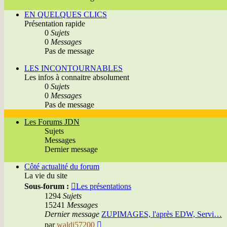
EN QUELQUES CLICS
Présentation rapide
0
Sujets
0
Messages
Pas de message
LES INCONTOURNABLES
Les infos à connaitre absolument
0
Sujets
0
Messages
Pas de message
Les Forums JDN
Sujets
Messages
Dernier message
Côté actualité du forum
La vie du site
Sous-forum :
Les présentations
1294
Sujets
15241
Messages
Dernier message
ZUPIMAGES, l'après EDW, Servi…
Voir
par
waldi57200