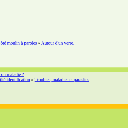
ôté moulin à paroles
»
Autour d'un verre.
s ou maladie ?
ôté identification
»
Troubles, maladies et parasites