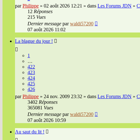
par
Philippe
» 02 août 2026 12:21 » dans
Les Forums JDN
»
C
12
Réponses
215
Vues
Dernier message
par
waldi57200
07 août 2026 11:02
La blague du jour !
1
…
422
423
424
425
426
par
Philippe
» 24 nov. 2009 23:32 » dans
Les Forums JDN
»
C
3402
Réponses
365081
Vues
Dernier message
par
waldi57200
07 août 2026 10:59
Au saut du lit !