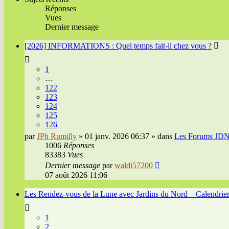
Réponses
Vues
Dernier message
[2026] INFORMATIONS : Quel temps fait-il chez vous ?
1
…
122
123
124
125
126
par
JPh Rumilly
» 01 janv. 2026 06:37 » dans
Les Forums JD
1006
Réponses
83383
Vues
Dernier message
par
waldi57200
07 août 2026 11:06
Les Rendez-vous de la Lune avec Jardins du Nord – Calendrier l
1
2