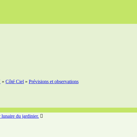
N
»
Côté Ciel
»
Prévisions et observations
unaire du jardinier.