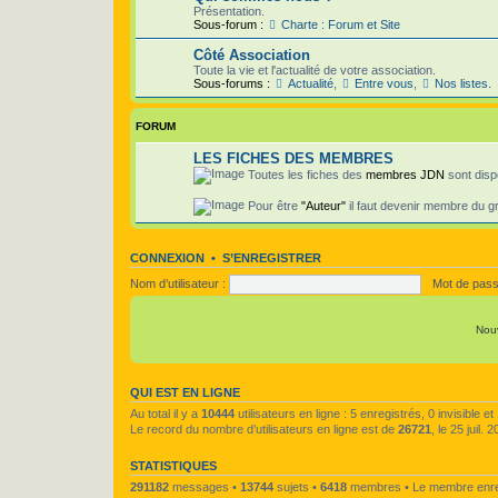
Présentation.
Sous-forum :
Charte : Forum et Site
Côté Association
Toute la vie et l'actualité de votre association.
Sous-forums :
Actualité
,
Entre vous
,
Nos listes.
FORUM
LES FICHES DES MEMBRES
Toutes les fiches des
membres JDN
sont disp
Pour être
"Auteur"
il faut devenir membre du 
CONNEXION
•
S’ENREGISTRER
Nom d’utilisateur :
Mot de pass
Nou
QUI EST EN LIGNE
Au total il y a
10444
utilisateurs en ligne : 5 enregistrés, 0 invisible 
Le record du nombre d’utilisateurs en ligne est de
26721
, le 25 juil.
STATISTIQUES
291182
messages •
13744
sujets •
6418
membres • Le membre enregi