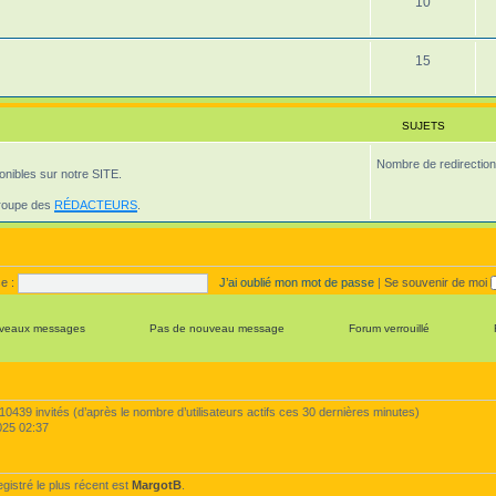
S
10
t
u
s
j
S
15
e
u
t
j
SUJETS
s
e
Nombre de redirection
onibles sur notre SITE.
t
s
groupe des
RÉDACTEURS
.
e :
J’ai oublié mon mot de passe
|
Se souvenir de moi
veaux messages
Pas de nouveau message
Forum verrouillé
et 10439 invités (d’après le nombre d’utilisateurs actifs ces 30 dernières minutes)
 2025 02:37
stré le plus récent est
MargotB
.