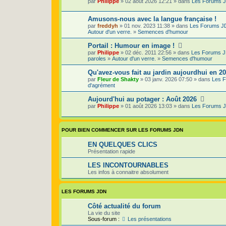
par
Philippe
» 02 août 2026 12:21 » dans
Les Forums 
Amusons-nous avec la langue française !
par
freddyh
» 01 nov. 2023 11:38 » dans
Les Forums J
Autour d'un verre.
»
Semences d'humour
Portail : Humour en image !
par
Philippe
» 02 déc. 2011 22:56 » dans
Les Forums 
paroles
»
Autour d'un verre.
»
Semences d'humour
Qu'avez-vous fait au jardin aujourdhui en 2
par
Fleur de Shakty
» 03 janv. 2026 07:50 » dans
Les 
d'agrément
Aujourd'hui au potager : Août 2026
par
Philippe
» 01 août 2026 13:03 » dans
Les Forums 
POUR BIEN COMMENCER SUR LES FORUMS JDN
EN QUELQUES CLICS
Présentation rapide
LES INCONTOURNABLES
Les infos à connaitre absolument
LES FORUMS JDN
Côté actualité du forum
La vie du site
Sous-forum :
Les présentations