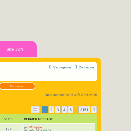
Site JDN
S’enregistrer
Connexion
Connexion
Nous sommes le 06 août 2026 03:28
Page
1
sur
2151
1
2
3
4
5
2151
Suivante
…
VUES
DERNIER MESSAGE
D
par
Philippe
V
174
e
06 août 2026 00:01