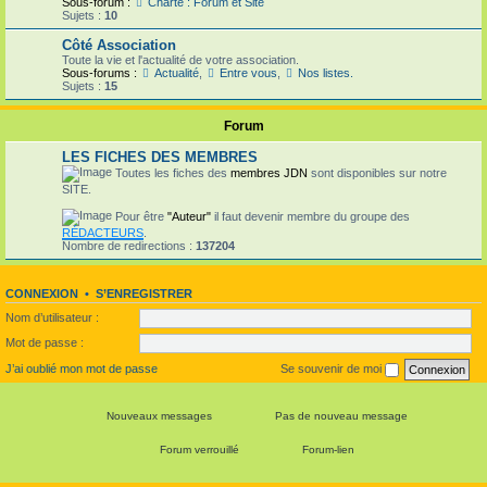
Sous-forum :
Charte : Forum et Site
Sujets :
10
Côté Association
Toute la vie et l'actualité de votre association.
Sous-forums :
Actualité
,
Entre vous
,
Nos listes.
Sujets :
15
Forum
LES FICHES DES MEMBRES
Toutes les fiches des
membres JDN
sont disponibles sur notre
SITE.
Pour être
"Auteur"
il faut devenir membre du groupe des
RÉDACTEURS
.
Nombre de redirections :
137204
CONNEXION
•
S’ENREGISTRER
Nom d’utilisateur :
Mot de passe :
J’ai oublié mon mot de passe
Se souvenir de moi
Nouveaux messages
Pas de nouveau message
Forum verrouillé
Forum-lien