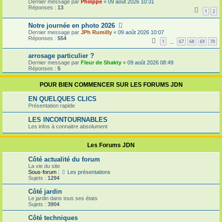
Dernier message par
Philippe
«
09 août 2026 10:31
Réponses :
13
1
2
Notre journée en photo 2026
Dernier message par
JPh Rumilly
«
09 août 2026 10:07
Réponses :
554
1
67
68
69
70
…
arrosage particulier ?
Dernier message par
Fleur de Shakty
«
09 août 2026 08:49
Réponses :
5
POUR BIEN COMMENCER SUR LES FORUMS JDN
EN QUELQUES CLICS
Présentation rapide
LES INCONTOURNABLES
Les infos à connaitre absolument
Les Forums JDN
Côté actualité du forum
La vie du site
Sous-forum :
Les présentations
Sujets :
1294
Côté jardin
Le jardin dans tous ses états
Sujets :
3904
Côté techniques