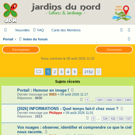
Nouvelles
FAQ
Carte des Membres
R
Portail
Index du forum
e
S’enregistrer
Connexion
c
Nous sommes le 09 août 2026 11:20
h
e
Page
1
sur
2152
1
2
3
4
5
2152
Suivante
…
r
Sujets récents
c
h
Portail : Humour en image !
Dernier message par
80Eli
«
09 août 2026 11:17
e
Réponses :
9630
1
1201
1202
1203
1204
…
r
[2026] INFORMATIONS : Quel temps fait-il chez vous ?
Dernier message par
Philippe
«
09 août 2026 11:01
Réponses :
1013
1
124
125
126
127
…
Vos nuages : observer, identifier et comprendre ce que le ciel
nous raconte.