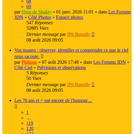
68
69
par
Fleur de Shakty
» 01 janv. 2026 11:01 » dans
Les Forums
JDN
»
Côté Photos
»
Espace photos
547
Réponses
32885
Vues
Dernier message
par
JPh Rumilly
08 août 2026 09:05
Vos nuages : observer, identifier et comprendre ce que le ciel
nous raconte.
par
Philippe
» 07 août 2026 17:48 » dans
Les Forums JDN
»
Côté Ciel
»
Prévisions et observations
5
Réponses
50
Vues
Dernier message
par
JPh Rumilly
08 août 2026 09:05
Les 70 ans et + ont encore de l'humour....
1
…
119
120
121