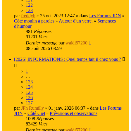
122
123
par
freddyh
» 25 oct. 2023 12:47 » dans
Les Forums JDN
»
Côté moulin à paroles
»
Autour d'un verre.
»
Semences
d'humour
981
Réponses
91201
Vues
Dernier message
par
waldi57200
08 août 2026 08:59
[2026] INFORMATIONS : Quel temps fait-il chez vous ?
1
…
123
124
125
126
127
par
JPh Rumilly
» 01 janv. 2026 06:37 » dans
Les Forums
JDN
»
Côté Ciel
»
Prévisions et observations
1008
Réponses
83429
Vues
Dernier message
par
waldi57200