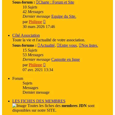
Sous-forum :
Charte : Forum et Site
10
Sujets
42
Messages
Dernier message
Equipe du Site.
Voir
par
Philippe
le
30 mars 2026 17:46
dernier
message
Côté Association
Toute la vie et l'actualité de votre association.
Sous-forums :
Actualité
,
Entre vous
,
Nos listes.
15
Sujets
53
Messages
Dernier message
Cagnotte en ligne
Voir
par
Philippe
le
07 avr. 2021 13:34
dernier
message
Forum
Sujets
Messages
Dernier message
LES FICHES DES MEMBRES
Toutes les fiches des
membres JDN
sont
disponibles sur notre SITE.