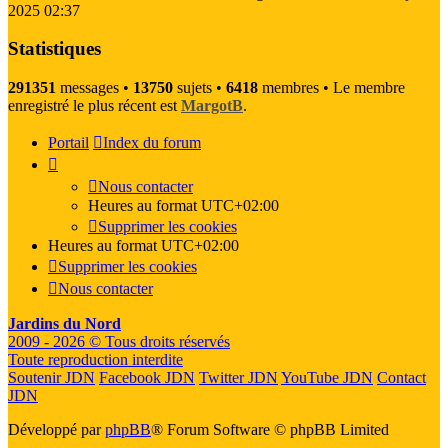
2025 02:37
Statistiques
291351
messages •
13750
sujets •
6418
membres • Le membre
enregistré le plus récent est
MargotB
.
Portail
Index du forum
Nous contacter
Heures au format
UTC+02:00
Supprimer les cookies
Heures au format
UTC+02:00
Supprimer les cookies
Nous contacter
Jardins du Nord
2009 - 2026 © Tous droits réservés
Toute reproduction interdite
Soutenir JDN
Facebook JDN
Twitter JDN
YouTube JDN
Contact
JDN
Développé par
phpBB
® Forum Software © phpBB Limited