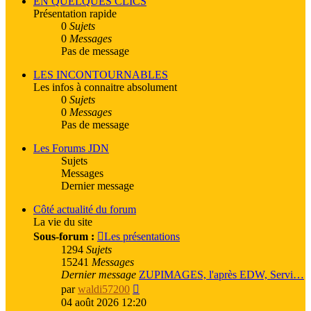
EN QUELQUES CLICS
Présentation rapide
0
Sujets
0
Messages
Pas de message
LES INCONTOURNABLES
Les infos à connaitre absolument
0
Sujets
0
Messages
Pas de message
Les Forums JDN
Sujets
Messages
Dernier message
Côté actualité du forum
La vie du site
Sous-forum :
Les présentations
1294
Sujets
15241
Messages
Dernier message
ZUPIMAGES, l'après EDW, Servi…
Voir
par
waldi57200
le
04 août 2026 12:20