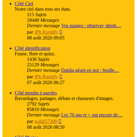
message
Côté Ciel
Notre ciel dans tous ses états.
115
Sujets
18440
Messages
Dernier message
Vos nuages : observer, identi…
Voir
par
JPh Rumilly
le
08 août 2026 09:05
dernier
message
Côté identification
Faune, flore et quizz.
1436
Sujets
25129
Messages
Dernier message
Dahlia géant en pot : feuille…
Voir
par
JPh Rumilly
le
07 août 2026 06:27
dernier
message
Côté moulin à paroles
Bavardages, partages, débats et chasseurs d'images.
2792
Sujets
85810
Messages
Dernier message
Les 70 ans et + ont encore de…
Voir
par
waldi57200
le
08 août 2026 08:59
dernier
message