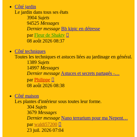
dernier
message
Côté jardin
Le jardin dans tous ses états
3904
Sujets
94525
Messages
Dernier message
Bb kipic en détresse
Voir
par
Fleur de Shakty
le
08 août 2026 08:37
dernier
message
Côté techniques
Toutes les techniques et astuces liées au jardinage en général.
1389
Sujets
14997
Messages
Dernier message
Astuces et secrets partagés -…
Voir
par
Philippe
le
08 août 2026 08:38
dernier
message
Côté maison
Les plantes d'intérieur sous toutes leur forme.
304
Sujets
3679
Messages
Dernier message
Nano terrarium pour ma Nepent…
Voir
par
waldi57200
le
23 juil. 2026 07:04
dernier