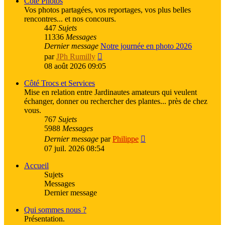
Côté Photos
Vos photos partagées, vos reportages, vos plus belles
rencontres... et nos concours.
447
Sujets
11336
Messages
Dernier message
Notre journée en photo 2026
Voir
par
JPh Rumilly
le
08 août 2026 09:05
dernier
message
Côté Trocs et Services
Mise en relation entre Jardinautes amateurs qui veulent
échanger, donner ou rechercher des plantes... près de chez
vous.
767
Sujets
5988
Messages
Voir
Dernier message
par
Philippe
le
07 juil. 2026 08:54
dernier
message
Accueil
Sujets
Messages
Dernier message
Qui sommes nous ?
Présentation.