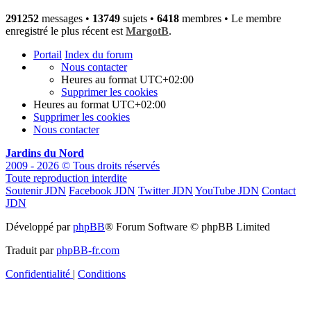
291252
messages •
13749
sujets •
6418
membres • Le membre
enregistré le plus récent est
MargotB
.
Portail
Index du forum
Nous contacter
Heures au format
UTC+02:00
Supprimer les cookies
Heures au format
UTC+02:00
Supprimer les cookies
Nous contacter
Jardins du Nord
2009 - 2026 © Tous droits réservés
Toute reproduction interdite
Soutenir JDN
Facebook JDN
Twitter JDN
YouTube JDN
Contact
JDN
Développé par
phpBB
® Forum Software © phpBB Limited
Traduit par
phpBB-fr.com
Confidentialité
|
Conditions