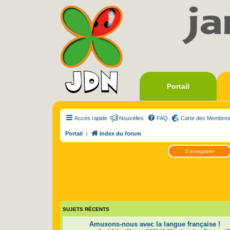
Portail
Accès rapide
Nouvelles
FAQ
Carte des Membre
Portail
Index du forum
S’enregistrer
SUJETS RÉCENTS
Amusons-nous avec la langue française !