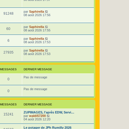
r
u
n
i
D
par
Saphirella
e
V
91248
e
e
08 août 2026 17:56
r
r
s
m
u
n
e
i
D
par
Saphirella
s
e
V
60
e
e
08 août 2026 17:55
s
r
r
a
s
m
u
n
g
D
par
Saphirella
e
V
6
i
e
e
08 août 2026 17:53
s
e
e
r
s
r
u
n
a
D
par
Saphirella
s
m
V
27935
i
g
e
08 août 2026 17:53
e
e
e
e
r
s
r
u
n
s
s
m
i
a
e
e
e
g
MESSAGES
s
DERNIER MESSAGE
r
e
s
s
m
a
Pas de message
e
M
0
g
s
e
s
e
a
Pas de message
M
0
g
s
e
e
s
MESSAGES
DERNIER MESSAGE
s
a
D
ZUPIMAGES, l'après EDW, Servi…
s
M
15241
e
V
par
waldi57200
g
r
o
04 août 2026 12:20
a
e
n
i
e
i
r
D
Le potager de JPh Rumilly 2026
g
s