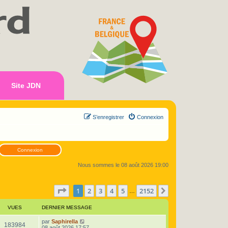
Site JDN
S’enregistrer
Connexion
Connexion
Nous sommes le 08 août 2026 19:00
Page
1
sur
2152
1
2
3
4
5
2152
Suivante
…
VUES
DERNIER MESSAGE
D
par
Saphirella
V
183984
e
08 août 2026 17:57