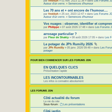
par
freddyh
» 01 nov. 2023 11:38 » dans
Les Forums J
Autour d'un verre.
»
Semences d'humour
Les 70 ans et + ont encore de l'humour....
par
freddyh
» 25 oct. 2023 12:47 » dans
Les Forums J
Autour d'un verre.
»
Semences d'humour
Vos nuages : observer, identifier et compren
par
Philippe
» 07 août 2026 17:48 » dans
Les Forums 
arrosage particulier ?
par
Fleur de Shakty
» 08 août 2026 17:05 » dans
Les 
Le potager de JPh Rumilly 2026
par
JPh Rumilly
» 05 janv. 2026 09:48 » dans
Les For
potager
POUR BIEN COMMENCER SUR LES FORUMS JDN
EN QUELQUES CLICS
Présentation rapide
LES INCONTOURNABLES
Les infos à connaitre absolument
LES FORUMS JDN
Côté actualité du forum
La vie du site
Sous-forum :
Les présentations
Côté jardin