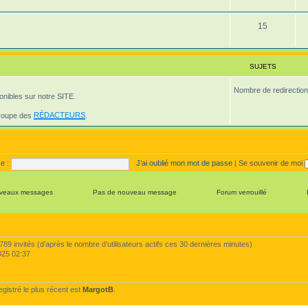
t
u
s
j
S
15
e
u
t
j
SUJETS
s
e
Nombre de redirection
onibles sur notre SITE.
t
s
groupe des
RÉDACTEURS
.
e :
J’ai oublié mon mot de passe
|
Se souvenir de moi
veaux messages
Pas de nouveau message
Forum verrouillé
t 7789 invités (d’après le nombre d’utilisateurs actifs ces 30 dernières minutes)
 2025 02:37
istré le plus récent est
MargotB
.