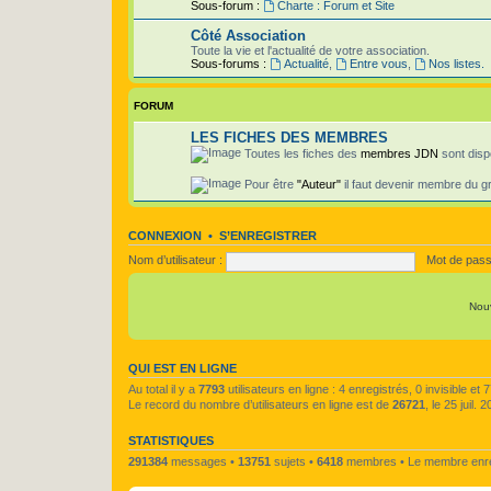
Sous-forum :
Charte : Forum et Site
Côté Association
Toute la vie et l'actualité de votre association.
Sous-forums :
Actualité
,
Entre vous
,
Nos listes.
FORUM
LES FICHES DES MEMBRES
Toutes les fiches des
membres JDN
sont disp
Pour être
"Auteur"
il faut devenir membre du 
CONNEXION
•
S’ENREGISTRER
Nom d’utilisateur :
Mot de pass
Nou
QUI EST EN LIGNE
Au total il y a
7793
utilisateurs en ligne : 4 enregistrés, 0 invisible e
Le record du nombre d’utilisateurs en ligne est de
26721
, le 25 juil.
STATISTIQUES
291384
messages •
13751
sujets •
6418
membres • Le membre enreg