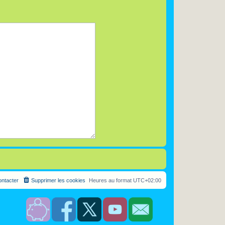
ntacter
Supprimer les cookies
Heures au format
UTC+02:00
S
F
T
Y
C
o
a
w
o
o
u
c
i
u
n