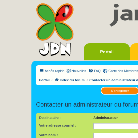
Portail
Accès rapide
Nouvelles
FAQ
Carte des Membre
Portail
Index du forum
Contacter un administrateur 
S’enregistrer
Contacter un administrateur du foru
Destinataire :
Administrateur
Votre adresse courriel :
Votre nom :