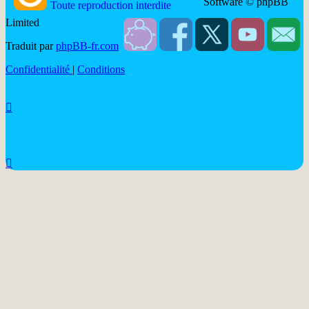
Software © phpBB
Toute reproduction interdite
Limited
Soutenir
Facebook
Twitter
YouTube
Conta
Traduit par
phpBB-fr.com
JDN
JDN
JDN
JDN
JDN
Confidentialité
|
Conditions