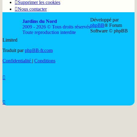
Supprimer les cookies
Nous contacter
Développé par
Jardins du Nord
phpBB
® Forum
2009 - 2026 © Tous droits réservés
Software © phpBB
Toute reproduction interdite
Limited
Soutenir
Facebook
Twitter
YouTube
Conta
Traduit par
phpBB-fr.com
JDN
JDN
JDN
JDN
JDN
Confidentialité
|
Conditions