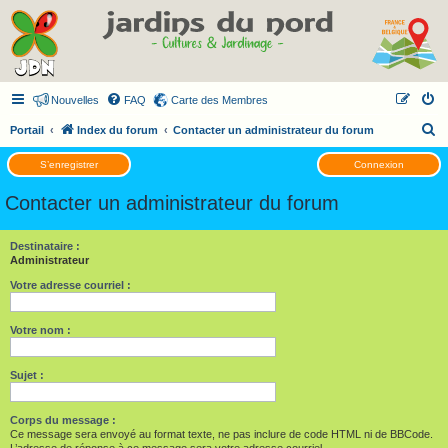
Nouvelles
FAQ
Carte des Membres
R
Portail
Index du forum
Contacter un administrateur du forum
e
S’enregistrer
Connexion
c
Contacter un administrateur du forum
h
e
Destinataire :
r
Administrateur
c
Votre adresse courriel :
h
e
Votre nom :
r
Sujet :
Corps du message :
Ce message sera envoyé au format texte, ne pas inclure de code HTML ni de BBCode.
L’adresse de réponse à ce message sera votre adresse courriel.