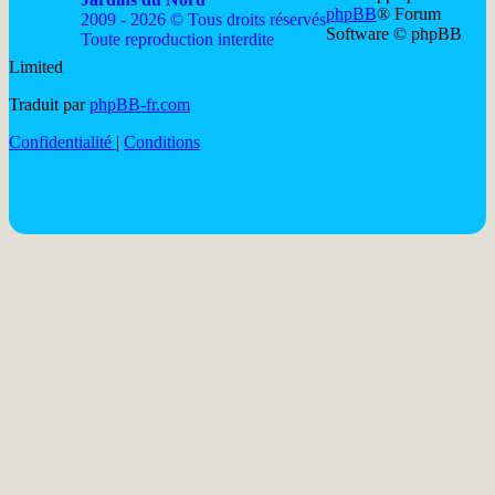
phpBB
® Forum
2009 - 2026 © Tous droits réservés
Software © phpBB
Toute reproduction interdite
Limited
Soutenir
Facebook
Twitter
YouTube
Conta
Traduit par
phpBB-fr.com
JDN
JDN
JDN
JDN
JDN
Confidentialité
|
Conditions