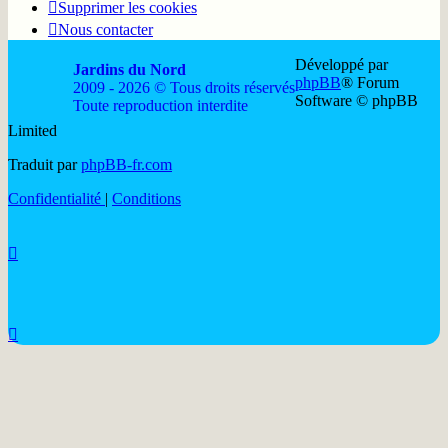
Supprimer les cookies
Nous contacter
Développé par
Jardins du Nord
phpBB
® Forum
2009 - 2026 © Tous droits réservés
Software © phpBB
Toute reproduction interdite
Limited
Soutenir
Facebook
Twitter
YouTube
Conta
Traduit par
phpBB-fr.com
JDN
JDN
JDN
JDN
JDN
Confidentialité
|
Conditions