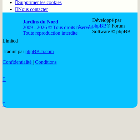
Supprimer les cookies
Nous contacter
Développé par
Jardins du Nord
phpBB
® Forum
2009 - 2026 © Tous droits réservés
Software © phpBB
Toute reproduction interdite
Limited
Soutenir
Facebook
Twitter
YouTube
Conta
Traduit par
phpBB-fr.com
JDN
JDN
JDN
JDN
JDN
Confidentialité
|
Conditions