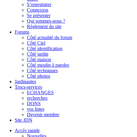
S’enregistrer
Connexion
Se présenter
Qui sommes-nous ?
Règlement du site
Forums
Côté actualité du forum
Côté Ciel
Côté identification
Côté jardin
Côté maison
Côté moulin à paroles
Côté techniques
Côté photos
Jardinautes
Trocs-services
ECHANGES
recherches
DONS
vos listes
Devenir membre
Site JDN
Accès rapide
Nouvelles