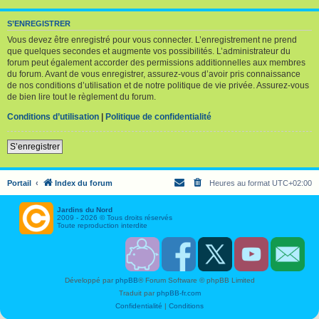
S’ENREGISTRER
Vous devez être enregistré pour vous connecter. L’enregistrement ne prend
que quelques secondes et augmente vos possibilités. L’administrateur du
forum peut également accorder des permissions additionnelles aux membres
du forum. Avant de vous enregistrer, assurez-vous d’avoir pris connaissance
de nos conditions d’utilisation et de notre politique de vie privée. Assurez-vous
de bien lire tout le règlement du forum.
Conditions d’utilisation
|
Politique de confidentialité
S’enregistrer
Portail
Index du forum
Heures au format
UTC+02:00
Jardins du Nord
2009 - 2026 © Tous droits réservés
Toute reproduction interdite
S
F
T
Y
C
o
a
w
o
o
u
c
i
u
n
Développé par
phpBB
® Forum Software © phpBB Limited
t
e
t
T
t
e
b
t
u
a
Traduit par
phpBB-fr.com
n
o
e
b
c
i
o
r
e
t
Confidentialité
|
Conditions
r
k
J
J
J