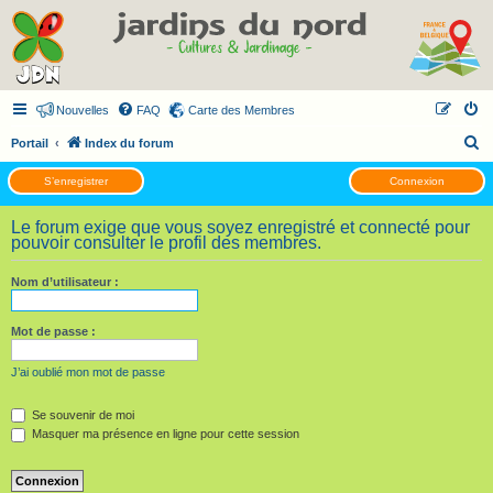
Nouvelles
FAQ
Carte des Membres
R
Portail
Index du forum
e
S’enregistrer
Connexion
c
h
Le forum exige que vous soyez enregistré et connecté pour
pouvoir consulter le profil des membres.
e
r
Nom d’utilisateur :
c
h
Mot de passe :
e
J’ai oublié mon mot de passe
r
Se souvenir de moi
Masquer ma présence en ligne pour cette session