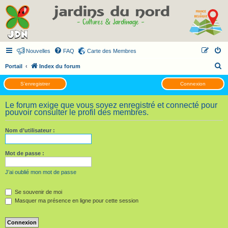
Nouvelles
FAQ
Carte des Membres
R
Portail
Index du forum
e
S’enregistrer
Connexion
c
h
Le forum exige que vous soyez enregistré et connecté pour
pouvoir consulter le profil des membres.
e
r
Nom d’utilisateur :
c
h
Mot de passe :
e
J’ai oublié mon mot de passe
r
Se souvenir de moi
Masquer ma présence en ligne pour cette session