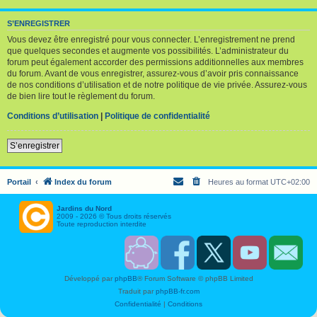
S’ENREGISTRER
Vous devez être enregistré pour vous connecter. L’enregistrement ne prend
que quelques secondes et augmente vos possibilités. L’administrateur du
forum peut également accorder des permissions additionnelles aux membres
du forum. Avant de vous enregistrer, assurez-vous d’avoir pris connaissance
de nos conditions d’utilisation et de notre politique de vie privée. Assurez-vous
de bien lire tout le règlement du forum.
Conditions d’utilisation
|
Politique de confidentialité
S’enregistrer
Portail
Index du forum
Heures au format
UTC+02:00
Jardins du Nord
2009 - 2026 © Tous droits réservés
Toute reproduction interdite
S
F
T
Y
C
o
a
w
o
o
u
c
i
u
n
Développé par
phpBB
® Forum Software © phpBB Limited
t
e
t
T
t
e
b
t
u
a
Traduit par
phpBB-fr.com
n
o
e
b
c
i
o
r
e
t
Confidentialité
|
Conditions
r
k
J
J
J