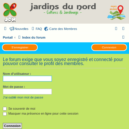
Nouvelles
FAQ
Carte des Membres
R
Portail
Index du forum
e
S’enregistrer
Connexion
c
h
Le forum exige que vous soyez enregistré et connecté pour
pouvoir consulter le profil des membres.
e
r
Nom d’utilisateur :
c
h
Mot de passe :
e
J’ai oublié mon mot de passe
r
Se souvenir de moi
Masquer ma présence en ligne pour cette session