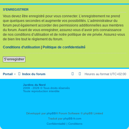
S’ENREGISTRER
Vous devez être enregistré pour vous connecter. L’enregistrement ne prend
que quelques secondes et augmente vos possibilités. L’administrateur du
forum peut également accorder des permissions additionnelles aux membres
du forum. Avant de vous enregistrer, assurez-vous d’avoir pris connaissance
de nos conditions d’utilisation et de notre politique de vie privée. Assurez-vous
de bien lire tout le règlement du forum.
Conditions d’utilisation
|
Politique de confidentialité
S’enregistrer
Portail
Index du forum
Heures au format
UTC+02:00
Jardins du Nord
2009 - 2026 © Tous droits réservés
Toute reproduction interdite
S
F
T
Y
C
o
a
w
o
o
u
c
i
u
n
Développé par
phpBB
® Forum Software © phpBB Limited
t
e
t
T
t
e
b
t
u
a
Traduit par
phpBB-fr.com
n
o
e
b
c
i
o
r
e
t
Confidentialité
|
Conditions
r
k
J
J
J