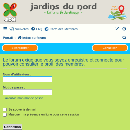
Nouvelles
FAQ
Carte des Membres
R
Portail
Index du forum
e
S’enregistrer
Connexion
c
h
Le forum exige que vous soyez enregistré et connecté pour
pouvoir consulter le profil des membres.
e
r
Nom d’utilisateur :
c
h
Mot de passe :
e
J’ai oublié mon mot de passe
r
Se souvenir de moi
Masquer ma présence en ligne pour cette session