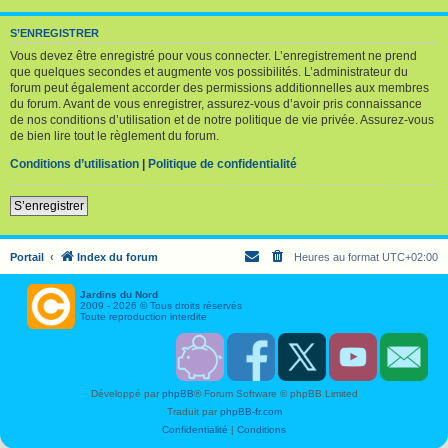
S’ENREGISTRER
Vous devez être enregistré pour vous connecter. L’enregistrement ne prend
que quelques secondes et augmente vos possibilités. L’administrateur du
forum peut également accorder des permissions additionnelles aux membres
du forum. Avant de vous enregistrer, assurez-vous d’avoir pris connaissance
de nos conditions d’utilisation et de notre politique de vie privée. Assurez-vous
de bien lire tout le règlement du forum.
Conditions d’utilisation
|
Politique de confidentialité
S’enregistrer
Portail
Index du forum
Heures au format
UTC+02:00
Jardins du Nord
2009 - 2026 © Tous droits réservés
Toute reproduction interdite
S
F
T
Y
C
o
a
w
o
o
u
c
i
u
n
Développé par
phpBB
® Forum Software © phpBB Limited
t
e
t
T
t
e
b
t
u
a
Traduit par
phpBB-fr.com
n
o
e
b
c
i
o
r
e
t
Confidentialité
|
Conditions
r
k
J
J
J