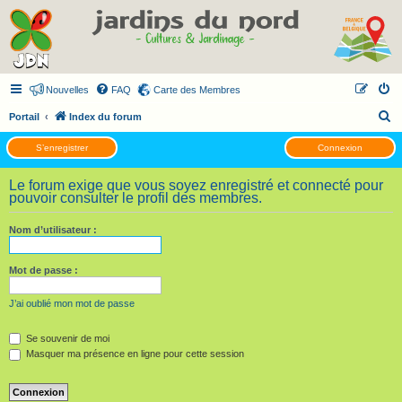
Nouvelles
FAQ
Carte des Membres
R
Portail
Index du forum
e
S’enregistrer
Connexion
c
h
Le forum exige que vous soyez enregistré et connecté pour
pouvoir consulter le profil des membres.
e
r
Nom d’utilisateur :
c
h
Mot de passe :
e
J’ai oublié mon mot de passe
r
Se souvenir de moi
Masquer ma présence en ligne pour cette session