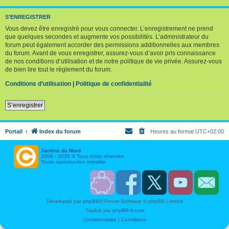
S’ENREGISTRER
Vous devez être enregistré pour vous connecter. L’enregistrement ne prend
que quelques secondes et augmente vos possibilités. L’administrateur du
forum peut également accorder des permissions additionnelles aux membres
du forum. Avant de vous enregistrer, assurez-vous d’avoir pris connaissance
de nos conditions d’utilisation et de notre politique de vie privée. Assurez-vous
de bien lire tout le règlement du forum.
Conditions d’utilisation
|
Politique de confidentialité
S’enregistrer
Portail
Index du forum
Heures au format
UTC+02:00
Jardins du Nord
2009 - 2026 © Tous droits réservés
Toute reproduction interdite
S
F
T
Y
C
o
a
w
o
o
u
c
i
u
n
Développé par
phpBB
® Forum Software © phpBB Limited
t
e
t
T
t
e
b
t
u
a
Traduit par
phpBB-fr.com
n
o
e
b
c
i
o
r
e
t
Confidentialité
|
Conditions
r
k
J
J
J