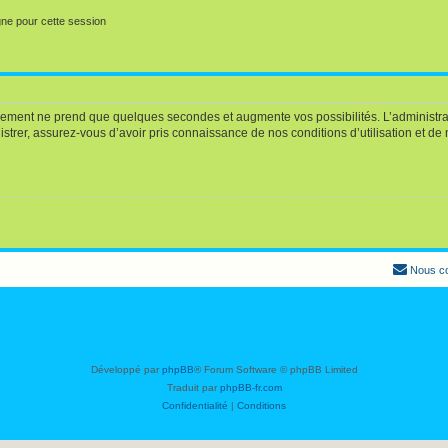
ne pour cette session
trement ne prend que quelques secondes et augmente vos possibilités. L’administ
rer, assurez-vous d’avoir pris connaissance de nos conditions d’utilisation et de no
Nous co
Développé par
phpBB
® Forum Software © phpBB Limited
Traduit par
phpBB-fr.com
Confidentialité
|
Conditions