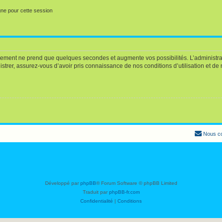
ne pour cette session
trement ne prend que quelques secondes et augmente vos possibilités. L’administ
rer, assurez-vous d’avoir pris connaissance de nos conditions d’utilisation et de no
Nous co
Développé par
phpBB
® Forum Software © phpBB Limited
Traduit par
phpBB-fr.com
Confidentialité
|
Conditions