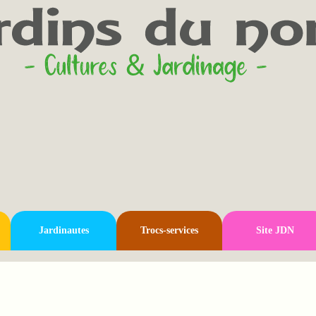
Jardinautes
Trocs-services
Site JDN