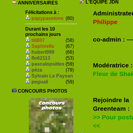
L'ÉQUIPE JDN
ANNIVERSAIRES
Félicitations à :
Administrateu
papypassions
(80)
Philippe
Durant les 10
prochains jours
co-admin : --
titi807
(58)
Saphirella
(67)
hubert999
(66)
flo62113
(53)
pascalopsittes
(59)
Modératrice :
péza
(79)
Fleur de Sha
Sylvain Le Paysan
peguali
(59)
CONCOURS PHOTOS
Rejoindre la
Greenteam :
>> Pour post
<<