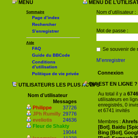
MENU
MENU DE L’UTILIS
Nom d’utilisateur :
Sommaire
Page d’index
Rechercher
Mot de passe :
S’enregistrer
Aide
FAQ
Se souvenir de 
Guide du BBCode
M’enregistrer
Conditions
d’utilisation
Politique de vie privée
QUI EST EN LIGNE ?
UTILISATEURS LES PLUS ACTIFS
Au total il y a
674
Nom d’utilisateur
utilisateurs en lign
Messages
enregistrés, 0 invi
Philippe
37726
et 6741 invités
JPh Rumilly
29776
eveliotis
24636
Membres :
Ahrefs
Fleur de Shakty
[Bot]
,
Baidu [Spi
19044
Bing [Bot]
,
Goog