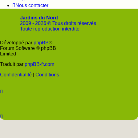
Nous contacter
Jardins du Nord
2009 - 2026 © Tous droits réservés
Toute reproduction interdite
Développé par
phpBB
®
Soutenir
Facebook
Twitter
YouTube
Con
Forum Software © phpBB
JDN
JDN
JDN
JDN
JD
Limited
Traduit par
phpBB-fr.com
Confidentialité
|
Conditions