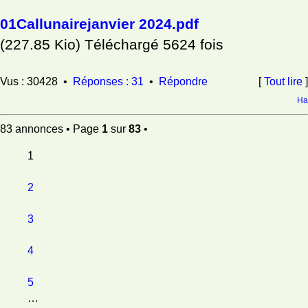
01Callunairejanvier 2024.pdf
(227.85 Kio) Téléchargé 5624 fois
Vus : 30428 •
Réponses : 31
•
Répondre
[
Tout lire
]
Ha
83 annonces • Page
1
sur
83
•
1
2
3
4
5
…