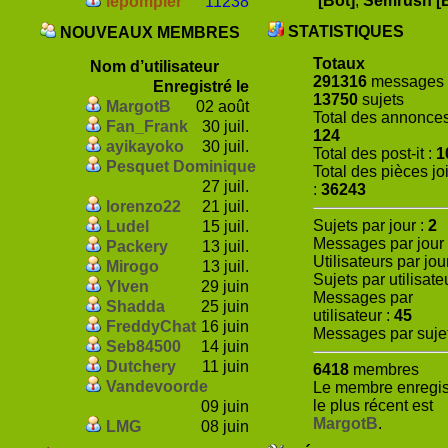
[Bot]
,
Semrush [
lepompier
11238
STATISTIQUES
NOUVEAUX MEMBRES
Totaux
Nom d’utilisateur
291316
messages
Enregistré le
13750
sujets
MargotB
02 août
Total des annonces
Fan_Frank
30 juil.
124
ayikayoko
30 juil.
Total des post-it :
1
Pesquet Dominique
Total des pièces jo
27 juil.
:
36243
lorenzo22
21 juil.
Sujets par jour :
2
Ludel
15 juil.
Messages par jour
Packery
13 juil.
Utilisateurs par jou
Mirogo
13 juil.
Sujets par utilisate
Ylven
29 juin
Messages par
Shadda
25 juin
utilisateur :
45
FreddyChat
16 juin
Messages par suje
Seb84500
14 juin
Dutchery
11 juin
6418
membres
Vandevoorde
Le membre enregis
le plus récent est
09 juin
MargotB
.
LMG
08 juin