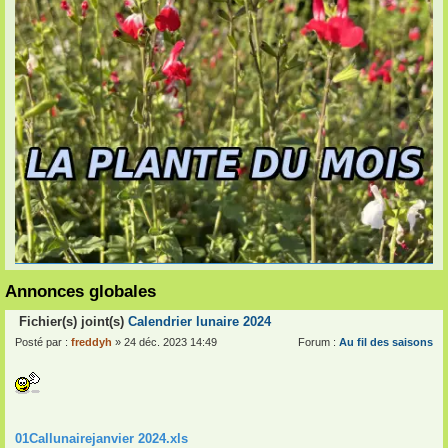
Annonces globales
Fichier(s) joint(s)
Calendrier lunaire 2024
Posté par :
freddyh
» 24 déc. 2023 14:49
Forum :
Au fil des saisons
01Callunairejanvier 2024.xls