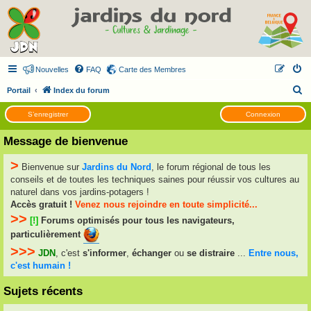
Nouvelles
FAQ
Carte des Membres
R
Portail
Index du forum
e
S’enregistrer
Connexion
c
Message de bienvenue
h
e
>
Bienvenue sur
Jardins du Nord
, le forum régional de tous les
r
conseils et de toutes les techniques saines pour réussir vos cultures au
c
naturel dans vos jardins-potagers !
Accès gratuit !
Venez nous rejoindre en toute simplicité...
h
>>
[!]
Forums optimisés pour tous les navigateurs,
e
particulièrement
r
>>>
JDN
, c'est
s'informer
,
échanger
ou
se distraire
...
Entre nous,
c'est humain !
Sujets récents