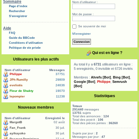
Sommaire
Nom d’utilisateur :
Page d’index
Rechercher
Mot de passe :
S’enregistrer
Se souvenir de moi
Aide
FAQ
M’enregistrer
Guide du BBCode
Conditions d’utilisation
Politique de vie privée
Qui est en ligne ?
Utilisateurs les plus actifs
Au total il y a
6731
utilisateurs en ligne :
5 enregistrés, 0 invisible et 6726 invités
Nom d’utilisateur
Messages
Philippe
37751
Membres :
Ahrefs [Bot]
,
Bing [Bot]
,
JPh Rumilly
29809
Google [Bot]
,
Philippe
,
Semrush
eveliotis
24636
[Bot]
Fleur de Shakty
19070
Statistiques
lepompier
11238
Totaux
Nouveaux membres
291440
messages
13751
sujets
Total des annonces :
124
Nom d’utilisateur
Enregistré le
Total des post-it :
106
MargotB
02 août
Total des pièces jointes :
36260
Fan_Frank
30 juil.
ayikayoko
30 juil.
Sujets par jour :
2
Messages par jour :
47
Pesquet Dominique
27 juil.