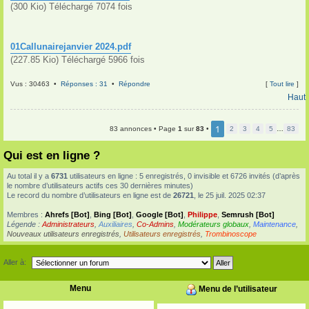
(300 Kio) Téléchargé 7074 fois
01Callunairejanvier 2024.pdf
(227.85 Kio) Téléchargé 5966 fois
Vus : 30463 •
Réponses : 31
•
Répondre
[
Tout lire
]
Haut
1
83 annonces • Page
1
sur
83
•
2
3
4
5
…
83
Qui est en ligne ?
Au total il y a
6731
utilisateurs en ligne : 5 enregistrés, 0 invisible et 6726 invités (d’après
le nombre d’utilisateurs actifs ces 30 dernières minutes)
Le record du nombre d’utilisateurs en ligne est de
26721
, le 25 juil. 2025 02:37
Membres :
Ahrefs [Bot]
,
Bing [Bot]
,
Google [Bot]
,
Philippe
,
Semrush [Bot]
Légende :
Administrateurs
,
Auxiliaires
,
Co-Admins
,
Modérateurs globaux
,
Maintenance
,
Nouveaux utilisateurs enregistrés
,
Utilisateurs enregistrés
,
Trombinoscope
Aller à:
Menu
Menu de l’utilisateur