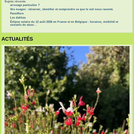
Sujets récents
arrosage particulier ?
Vos nuages : observer, identifier et comprendre ce que le ciel nous raconte.
Passiflore
Les dahlias
Éclipse solaire du 12 août 2026 en France et en Belgique : horaires, visibilité et
conseils de sécur...
ACTUALITÉS