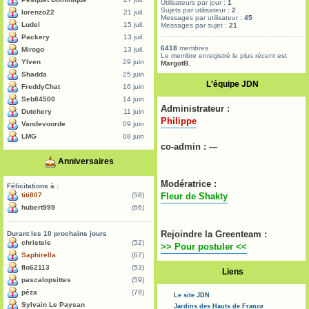
Utilisateurs par jour :
1
Sujets par utilisateur :
2
lorenzo22
21 juil.
Messages par utilisateur :
45
Ludel
15 juil.
Messages par sujet :
21
Packery
13 juil.
6418
membres
Mirogo
13 juil.
Le membre enregistré le plus récent est
Ylven
29 juin
MargotB
.
Shadda
25 juin
L'équipe JDN
FreddyChat
16 juin
Seb84500
14 juin
Administrateur :
Dutchery
11 juin
Philippe
Vandevoorde
09 juin
LMG
08 juin
co-admin : ---
Anniversaires
Modératrice :
Félicitations à :
titi807
(58)
Fleur de Shakty
hubert999
(66)
Rejoindre la Greenteam :
Durant les 10 prochains jours
christele
(52)
>> Pour postuler <<
Saphirella
(67)
flo62113
(53)
Liens
pascalopsittes
(59)
péza
(79)
Le site JDN
Sylvain Le Paysan
Jardins des Hauts de France