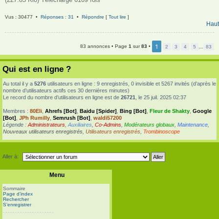
Vus : 30477 •
Réponses : 31
•
Répondre
[
Tout lire
]
Haut
1
83 annonces • Page
1
sur
83
•
2
3
4
5
…
83
Qui est en ligne ?
Au total il y a
5276
utilisateurs en ligne : 9 enregistrés, 0 invisible et 5267 invités (d’après le
nombre d’utilisateurs actifs ces 30 dernières minutes)
Le record du nombre d’utilisateurs en ligne est de
26721
, le 25 juil. 2025 02:37
Membres :
80Eli
,
Ahrefs [Bot]
,
Baidu [Spider]
,
Bing [Bot]
,
Fleur de Shakty
,
Google
[Bot]
,
JPh Rumilly
,
Semrush [Bot]
,
waldi57200
Légende :
Administrateurs
,
Auxiliaires
,
Co-Admins
,
Modérateurs globaux
,
Maintenance
,
Nouveaux utilisateurs enregistrés
,
Utilisateurs enregistrés
,
Trombinoscope
Aller à:
Menu
Sommaire
Page d’index
Rechercher
S’enregistrer