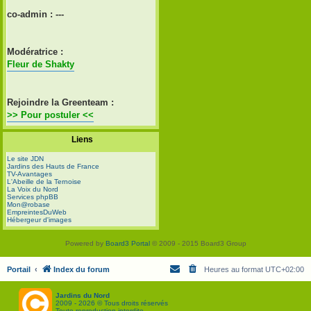
co-admin : ---
Modératrice :
Fleur de Shakty
Rejoindre la Greenteam :
>> Pour postuler <<
Liens
Le site JDN
Jardins des Hauts de France
TV-Avantages
L'Abeille de la Ternoise
La Voix du Nord
Services phpBB
Mon@robase
EmpreintesDuWeb
Hébergeur d'images
Powered by
Board3 Portal
© 2009 - 2015 Board3 Group
Portail
Index du forum
Heures au format
UTC+02:00
Jardins du Nord
2009 - 2026 © Tous droits réservés
Toute reproduction interdite