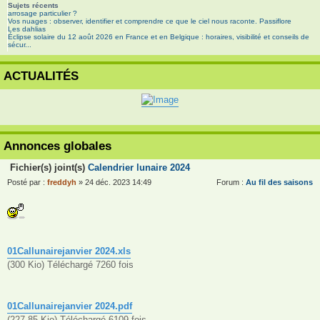
Sujets récents
arrosage particulier ?
Vos nuages : observer, identifier et comprendre ce que le ciel nous raconte.
Passiflore
Les dahlias
Éclipse solaire du 12 août 2026 en France et en Belgique : horaires, visibilité et conseils de
sécur...
ACTUALITÉS
Annonces globales
Fichier(s) joint(s)
Calendrier lunaire 2024
Posté par :
freddyh
» 24 déc. 2023 14:49
Forum :
Au fil des saisons
01Callunairejanvier 2024.xls
(300 Kio) Téléchargé 7260 fois
01Callunairejanvier 2024.pdf
(227.85 Kio) Téléchargé 6109 fois