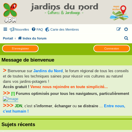
Nouvelles
FAQ
Carte des Membres
R
Portail
Index du forum
e
S’enregistrer
Connexion
c
Message de bienvenue
h
e
>
Bienvenue sur
Jardins du Nord
, le forum régional de tous les conseils
r
et de toutes les techniques saines pour réussir vos cultures au naturel
c
dans vos jardins-potagers !
Accès gratuit !
Venez nous rejoindre en toute simplicité...
h
>>
[!]
Forums optimisés pour tous les navigateurs, particulièrement
e
r
>>>
JDN
, c'est
s'informer
,
échanger
ou
se distraire
...
Entre nous,
c'est humain !
Sujets récents