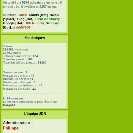
Au total il y a
5276
utilisateurs en ligne : 9
enregistrés, 0 invisible et 5267 invités
Membres :
80Eli
,
Ahrefs [Bot]
,
Baidu
[Spider]
,
Bing [Bot]
,
Fleur de Shakty
,
Google [Bot]
,
JPh Rumilly
,
Semrush
[Bot]
,
waldi57200
Statistiques
Totaux
291461
messages
13751
sujets
Total des annonces :
124
Total des post-it :
106
Total des pièces jointes :
36260
Sujets par jour :
2
Messages par jour :
47
Utilisateurs par jour :
1
Sujets par utilisateur :
2
Messages par utilisateur :
45
Messages par sujet :
21
6418
membres
Le membre enregistré le plus récent est
MargotB
.
L'équipe JDN
Administrateur :
Philippe