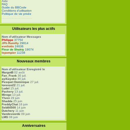
Aide
FAQ
Guide du BBCode
Conditions d’utilisation
Politique de vie privée
Utilisateurs les plus actifs
Nom d’utilisateur
Messages
Philippe
37754
JPh Rumilly
29814
eveliotis
24636
Fleur de Shakty
19074
lepompier
11238
Nouveaux membres
Nom d’utilisateur
Enregistré le
MargotB
02 août
Fan_Frank
30 juil.
ayikayoko
30 juil.
Pesquet Dominique
27 juil.
lorenzo22
21 juil.
Ludel
15 juil.
Packery
13 juil.
Mirogo
13 juil.
Ylven
29 juin
Shadda
25 juin
FreddyChat
16 juin
Seb84500
14 juin
Dutchery
11 juin
Vandevoorde
09 juin
LMG
08 juin
Anniversaires