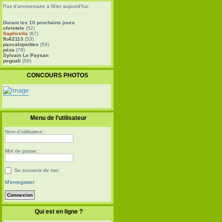
Pas d’anniversaire à fêter aujourd’hui
Durant les 10 prochains jours
christele
(52)
Saphirella
(67)
flo62113
(53)
pascalopsittes
(59)
péza
(79)
Sylvain Le Paysan
peguali
(59)
CONCOURS PHOTOS
Menu de l’utilisateur
Nom d’utilisateur :
Mot de passe :
Se souvenir de moi
M’enregistrer
Qui est en ligne ?