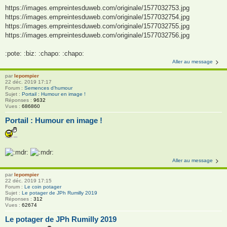
https://images.empreintesduweb.com/originale/1577032753.jpg
https://images.empreintesduweb.com/originale/1577032754.jpg
https://images.empreintesduweb.com/originale/1577032755.jpg
https://images.empreintesduweb.com/originale/1577032756.jpg
:pote: :biz: :chapo: :chapo:
Aller au message
par
lepompier
22 déc. 2019 17:17
Forum :
Semences d'humour
Sujet :
Portail : Humour en image !
Réponses :
9632
Vues :
686860
Portail : Humour en image !
Aller au message
par
lepompier
22 déc. 2019 17:15
Forum :
Le coin potager
Sujet :
Le potager de JPh Rumilly 2019
Réponses :
312
Vues :
62674
Le potager de JPh Rumilly 2019