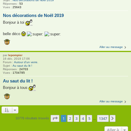
Sujet :
Nos décorations de Noël 2019
Réponses :
53
Vues :
25643
Nos décorations de Noël 2019
Bonjour à toi
belle déco
Aller au message
par
lepompier
16 déc. 2019 17:06
Forum :
Autour d'un verre.
Sujet :
Au saut du lit !
Réponses :
24703
Vues :
1704785
Au saut du lit !
Bonjour à tous
Aller au message
Page
1
sur
1347
1
2
3
4
5
1347
Suivant
10776 résultats trouvés
…
Aller à