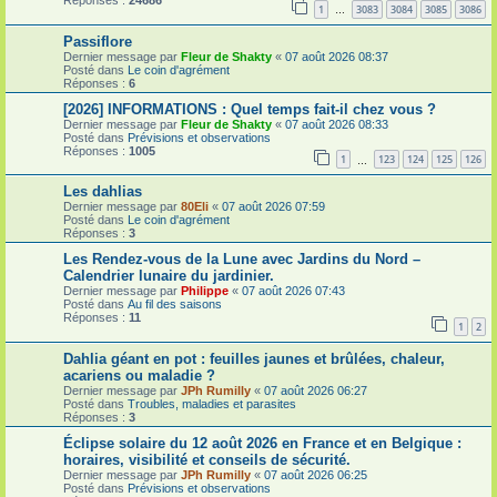
Réponses :
24686
1
3083
3084
3085
3086
…
Passiflore
Dernier message par
Fleur de Shakty
«
07 août 2026 08:37
Posté dans
Le coin d'agrément
Réponses :
6
[2026] INFORMATIONS : Quel temps fait-il chez vous ?
Dernier message par
Fleur de Shakty
«
07 août 2026 08:33
Posté dans
Prévisions et observations
Réponses :
1005
1
123
124
125
126
…
Les dahlias
Dernier message par
80Eli
«
07 août 2026 07:59
Posté dans
Le coin d'agrément
Réponses :
3
Les Rendez-vous de la Lune avec Jardins du Nord –
Calendrier lunaire du jardinier.
Dernier message par
Philippe
«
07 août 2026 07:43
Posté dans
Au fil des saisons
Réponses :
11
1
2
Dahlia géant en pot : feuilles jaunes et brûlées, chaleur,
acariens ou maladie ?
Dernier message par
JPh Rumilly
«
07 août 2026 06:27
Posté dans
Troubles, maladies et parasites
Réponses :
3
Éclipse solaire du 12 août 2026 en France et en Belgique :
horaires, visibilité et conseils de sécurité.
Dernier message par
JPh Rumilly
«
07 août 2026 06:25
Posté dans
Prévisions et observations