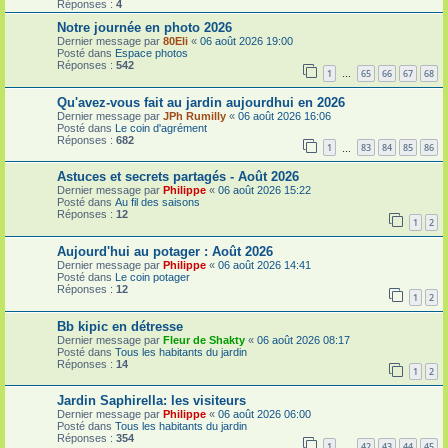
Réponses :
4
Notre journée en photo 2026
Dernier message par
80Eli
«
06 août 2026 19:00
Posté dans
Espace photos
Réponses :
542
1
65
66
67
68
…
Qu'avez-vous fait au jardin aujourdhui en 2026
Dernier message par
JPh Rumilly
«
06 août 2026 16:06
Posté dans
Le coin d'agrément
Réponses :
682
1
83
84
85
86
…
Astuces et secrets partagés - Août 2026
Dernier message par
Philippe
«
06 août 2026 15:22
Posté dans
Au fil des saisons
Réponses :
12
1
2
Aujourd'hui au potager : Août 2026
Dernier message par
Philippe
«
06 août 2026 14:41
Posté dans
Le coin potager
Réponses :
12
1
2
Bb kipic en détresse
Dernier message par
Fleur de Shakty
«
06 août 2026 08:17
Posté dans
Tous les habitants du jardin
Réponses :
14
1
2
Jardin Saphirella: les visiteurs
Dernier message par
Philippe
«
06 août 2026 06:00
Posté dans
Tous les habitants du jardin
Réponses :
354
1
42
43
44
45
…