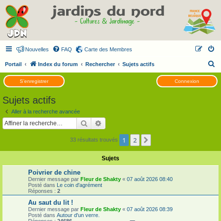
Nouvelles
FAQ
Carte des Membres
R
Portail
Index du forum
Rechercher
Sujets actifs
e
S’enregistrer
Connexion
c
Sujets actifs
h
e
Aller à la recherche avancée
Rechercher
Recherche avancée
r
c
1
2
Suivante
33 résultats trouvés
h
Sujets
e
r
Poivrier de chine
Dernier message par
Fleur de Shakty
«
07 août 2026 08:40
Posté dans
Le coin d'agrément
Réponses :
2
Au saut du lit !
Dernier message par
Fleur de Shakty
«
07 août 2026 08:39
Posté dans
Autour d'un verre.