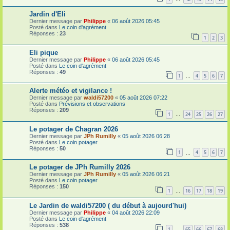
Jardin d'Eli
Dernier message par
Philippe
«
06 août 2026 05:45
Posté dans
Le coin d'agrément
Réponses :
23
1
2
3
Eli pique
Dernier message par
Philippe
«
06 août 2026 05:45
Posté dans
Le coin d'agrément
Réponses :
49
1
4
5
6
7
…
Alerte météo et vigilance !
Dernier message par
waldi57200
«
05 août 2026 07:22
Posté dans
Prévisions et observations
Réponses :
209
1
24
25
26
27
…
Le potager de Chagran 2026
Dernier message par
JPh Rumilly
«
05 août 2026 06:28
Posté dans
Le coin potager
Réponses :
50
1
4
5
6
7
…
Le potager de JPh Rumilly 2026
Dernier message par
JPh Rumilly
«
05 août 2026 06:21
Posté dans
Le coin potager
Réponses :
150
1
16
17
18
19
…
Le Jardin de waldi57200 ( du début à aujourd'hui)
Dernier message par
Philippe
«
04 août 2026 22:09
Posté dans
Le coin d'agrément
Réponses :
538
1
65
66
67
68
…