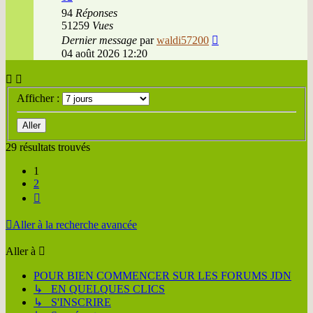
94
Réponses
51259
Vues
Dernier message
par
waldi57200
04 août 2026 12:20
Afficher :
29 résultats trouvés
1
2
Suivante
Aller à la recherche avancée
Aller à
POUR BIEN COMMENCER SUR LES FORUMS JDN
↳ EN QUELQUES CLICS
↳ S'INSCRIRE