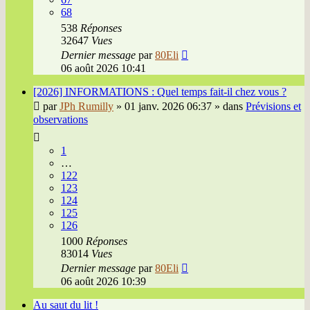
68
538
Réponses
32647
Vues
Dernier message
par
80Eli
06 août 2026 10:41
[2026] INFORMATIONS : Quel temps fait-il chez vous ?
par
JPh Rumilly
»
01 janv. 2026 06:37
» dans
Prévisions et
observations
1
…
122
123
124
125
126
1000
Réponses
83014
Vues
Dernier message
par
80Eli
06 août 2026 10:39
Au saut du lit !