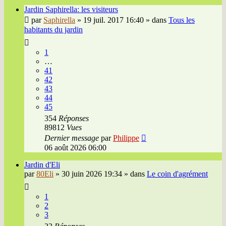
Jardin Saphirella: les visiteurs
par
Saphirella
»
19 juil. 2017 16:40
» dans
Tous les
habitants du jardin
1
…
41
42
43
44
45
354
Réponses
89812
Vues
Dernier message
par
Philippe
06 août 2026 06:00
Jardin d'Eli
par
80Eli
»
30 juin 2026 19:34
» dans
Le coin d'agrément
1
2
3