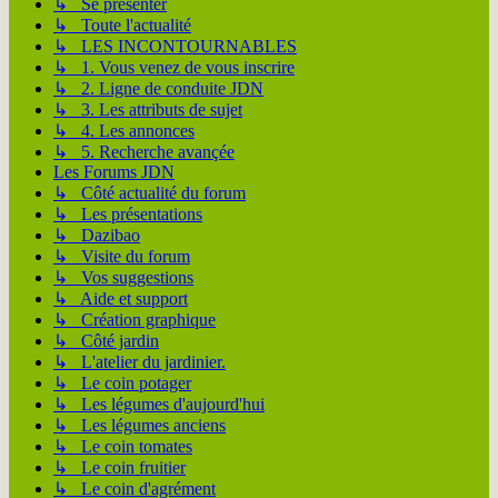
↳ Se présenter
↳ Toute l'actualité
↳ LES INCONTOURNABLES
↳ 1. Vous venez de vous inscrire
↳ 2. Ligne de conduite JDN
↳ 3. Les attributs de sujet
↳ 4. Les annonces
↳ 5. Recherche avançée
Les Forums JDN
↳ Côté actualité du forum
↳ Les présentations
↳ Dazibao
↳ Visite du forum
↳ Vos suggestions
↳ Aide et support
↳ Création graphique
↳ Côté jardin
↳ L'atelier du jardinier.
↳ Le coin potager
↳ Les légumes d'aujourd'hui
↳ Les légumes anciens
↳ Le coin tomates
↳ Le coin fruitier
↳ Le coin d'agrément