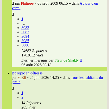
par
Philippe
»
08 sept. 2009 06:15
» dans
Autour d'un
verre.
1
…
3082
3083
3084
3085
3086
24682
Réponses
1703612
Vues
Dernier message
par
Fleur de Shakty
06 août 2026 08:18
Bb kipic en détresse
par
80Eli
»
25 juil. 2026 14:25
» dans
Tous les habitants du
jardin
1
2
14
Réponses
265
Vues