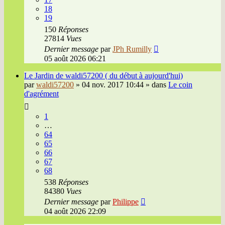
18
19
150
Réponses
27814
Vues
Dernier message
par
JPh Rumilly
05 août 2026 06:21
Le Jardin de waldi57200 ( du début à aujourd'hui)
par
waldi57200
»
04 nov. 2017 10:44
» dans
Le coin
d'agrément
1
…
64
65
66
67
68
538
Réponses
84380
Vues
Dernier message
par
Philippe
04 août 2026 22:09