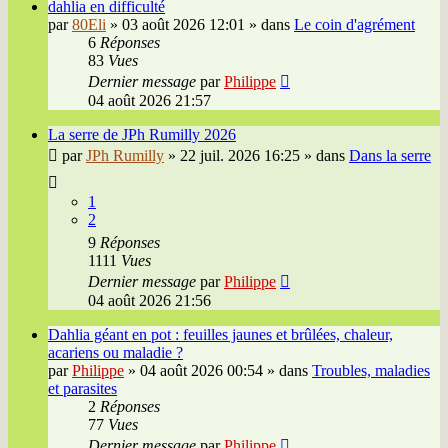
dahlia en difficulté
par
80Eli
»
03 août 2026 12:01
» dans
Le coin d'agrément
6
Réponses
83
Vues
Dernier message
par
Philippe
04 août 2026 21:57
La serre de JPh Rumilly 2026
par
JPh Rumilly
»
22 juil. 2026 16:25
» dans
Dans la serre
1
2
9
Réponses
1111
Vues
Dernier message
par
Philippe
04 août 2026 21:56
Dahlia géant en pot : feuilles jaunes et brûlées, chaleur,
acariens ou maladie ?
par
Philippe
»
04 août 2026 00:54
» dans
Troubles, maladies
et parasites
2
Réponses
77
Vues
Dernier message
par
Philippe