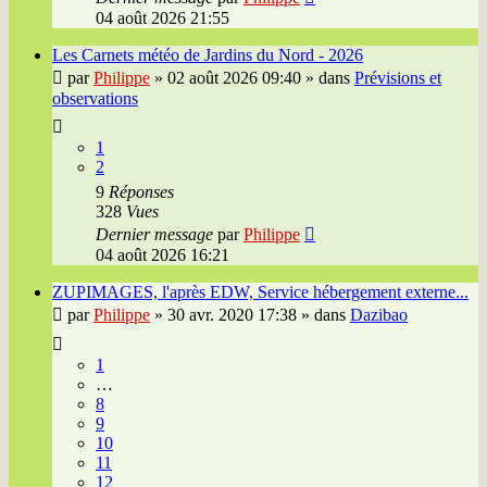
04 août 2026 21:55
Les Carnets météo de Jardins du Nord - 2026
par
Philippe
»
02 août 2026 09:40
» dans
Prévisions et
observations
1
2
9
Réponses
328
Vues
Dernier message
par
Philippe
04 août 2026 16:21
ZUPIMAGES, l'après EDW, Service hébergement externe...
par
Philippe
»
30 avr. 2020 17:38
» dans
Dazibao
1
…
8
9
10
11
12