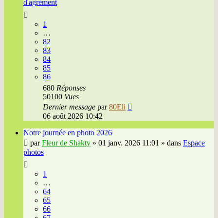
d'agrément
1
…
82
83
84
85
86
680
Réponses
50100
Vues
Dernier message
par
80Eli
06 août 2026 10:42
Notre journée en photo 2026
par
Fleur de Shakty
»
01 janv. 2026 11:01
» dans
Espace
photos
1
…
64
65
66
67