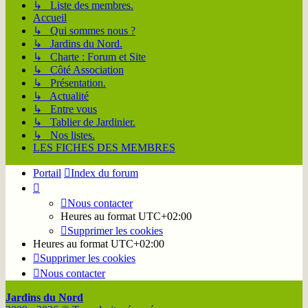
↳ Liste des membres.
Accueil
↳ Qui sommes nous ?
↳ Jardins du Nord.
↳ Charte : Forum et Site
↳ Côté Association
↳ Présentation.
↳ Actualité
↳ Entre vous
↳ Tablier de Jardinier.
↳ Nos listes.
LES FICHES DES MEMBRES
Portail
Index du forum
Nous contacter
Heures au format
UTC+02:00
Supprimer les cookies
Heures au format
UTC+02:00
Supprimer les cookies
Nous contacter
Jardins du Nord