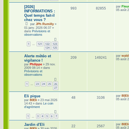
e
s
n
D
[2026]
par
Fleu
s
R
V
993
82855
e
05 août 
INFORMATIONS :
a
s
r
g
Quel temps fait-il
é
u
n
e
chez vous ?
e
i
p
e
e
par
JPh Rumilly
»
r
s
01 janv. 2026 06:37
»
o
s
m
dans
Prévisions et
e
observations
s
n
s
1
121
122
123
a
…
s
g
124
125
e
e
D
Alerte météo et
par
wald
R
V
209
149241
e
05 août 
vigilance !
s
r
par
Philippe
»
29 nov.
é
u
n
2009 08:14
» dans
i
Prévisions et
p
e
e
observations
r
o
s
m
e
1
23
24
25
26
…
s
n
27
s
a
s
D
Eli pique
par
80Eli
g
R
V
48
3106
e
05 août 
par
80Eli
»
23 mai 2026
e
e
r
14:43
» dans
Le coin
é
u
n
d'agrément
i
s
p
e
e
1
3
4
5
6
7
r
…
o
s
m
e
D
Jardin d'Eli
par
80Eli
R
V
22
2567
s
n
e
05 août 
par
80Eli
»
30 juin 2026