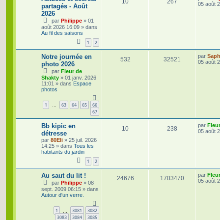
R
V
10
267
e
05 août 
a
partagés - Août
s
r
g
2026
é
u
n
e
e
par
Philippe
»
01
i
p
e
août 2026 16:09
» dans
e
s
Au fil des saisons
r
o
s
m
1
2
e
s
n
D
Notre journée en
par
Saphi
s
R
V
532
32521
e
05 août 
a
photo 2026
s
r
g
par
Fleur de
é
u
n
e
e
Shakty
»
01 janv. 2026
i
11:01
» dans
Espace
p
e
e
photos
s
r
o
s
m
e
1
63
64
65
66
…
s
n
67
s
a
s
D
Bb kipic en
par
Fleu
g
R
V
10
238
e
05 août 
e
détresse
e
r
par
80Eli
»
25 juil. 2026
é
u
n
14:25
» dans
Tous les
s
i
habitants du jardin
p
e
e
r
1
2
o
s
m
e
D
Au saut du lit !
par
Fleu
R
V
24676
1703470
s
n
e
05 août 
par
Philippe
»
08
s
r
sept. 2009 06:15
» dans
a
é
u
s
n
Autour d'un verre.
g
i
e
p
e
e
e
r
1
3081
3082
…
o
s
m
3083
3084
3085
s