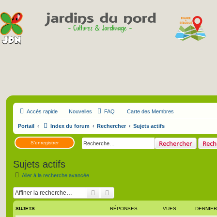
Accès rapide
Nouvelles
FAQ
Carte des Membres
Portail
Index du forum
Rechercher
Sujets actifs
Rechercher
Rech
S’enregistrer
Sujets actifs
Aller à la recherche avancée
Rechercher
Recherche avancée
SUJETS
RÉPONSES
VUES
DERNIE