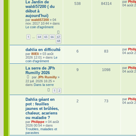
D
Le Jardin de
par
Phil
a
R
V
s
538
84314
e
04 août 
g
waldi57200 ( du
r
e
début à
é
u
e
n
aujourd'hui)
i
p
e
s
e
par
waldi57200
»
04
r
nov. 2017 10:44
» dans
o
s
m
Le coin d'agrément
e
s
n
1
64
65
66
67
…
s
68
a
s
g
e
D
dahlia en difficulté
par
Phil
e
R
V
6
83
e
04 août 
par
80Eli
»
03 août
r
2026 12:01
» dans
Le
s
é
u
n
coin d'agrément
i
p
e
e
D
La serre de JPh
par
Phil
R
V
9
1098
r
e
04 août 
Rumilly 2026
o
s
m
r
par
JPh Rumilly
»
é
u
e
n
22 juil. 2026 16:25
»
s
i
n
dans
Dans la serre
p
e
s
e
a
r
s
1
2
g
o
s
m
e
e
e
D
Dahlia géant en
par
Phil
s
R
V
2
73
n
e
04 août 
pot : feuilles
s
r
s
a
jaunes et brûlées,
é
u
s
n
g
chaleur, acariens
i
e
p
e
e
e
ou maladie ?
r
par
Philippe
»
04 août
o
s
m
s
2026 00:54
» dans
e
Troubles, maladies et
s
n
parasites
s