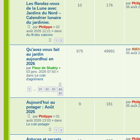
D
Les Rendez-vous
par
Phil
R
V
10
176
e
06 août 
de la Lune avec
r
Jardins du Nord –
é
u
n
Calendrier lunaire
i
p
e
e
du jardinier.
r
par
Philippe
»
02
o
s
m
août 2026 12:21
» dans
e
Au fil des saisons
s
n
s
1
2
a
s
g
D
Qu'avez-vous fait
par
80Eli
R
V
675
49991
e
e
05 août 
e
au jardin
r
aujourdhui en
é
u
n
s
2026
i
p
e
e
par
Fleur de Shakty
»
r
03 janv. 2026 07:50
»
o
s
m
dans
Le coin
e
d'agrément
s
n
s
1
81
82
83
84
…
a
s
85
g
e
e
D
Aujourd'hui au
par
Phil
R
V
9
181
e
05 août 
potager : Août
s
r
2026
é
u
n
par
Philippe
»
01
i
p
e
août 2026 13:03
» dans
e
Le coin potager
r
o
s
m
1
2
e
s
n
D
Astuces et secrets
par
Phil
s