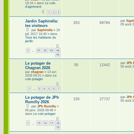
s
r
19:34
» dans
Le coin
é
u
a
n
s
d'agrément
g
i
e
p
e
1
2
3
e
e
r
o
s
m
D
Jardin Saphirella:
par
Saphi
s
R
V
353
89784
e
e
05 août 
les visiteurs
s
r
n
par
Saphirella
»
19
é
u
s
n
juil. 2017 16:40
» dans
a
i
s
Tous les habitants du
p
e
g
e
jardin
e
r
e
o
s
m
e
1
41
42
43
44
s
…
s
n
45
s
a
s
D
Le potager de
par
JPh 
g
R
V
50
12442
e
05 août 
e
Chagran 2026
e
r
par
chagran
»
13 avr.
é
u
n
2026 09:31
» dans
Le
s
i
coin potager
p
e
e
r
o
s
m
1
3
4
5
6
7
…
e
s
n
D
Le potager de JPh
par
JPh 
R
V
s
150
27737
e
05 août 
Rumilly 2026
a
s
r
g
par
JPh Rumilly
»
é
u
n
e
05 janv. 2026 09:48
»
i
e
dans
Le coin potager
p
e
e
r
s
o
s
m
1
15
16
17
18
…
e
19
s
n
s