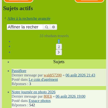
Sujets actifs
Aller à la recherche avancée
Rechercher
Recherche avancée
33 résultats trouvés
1
2
Suivante
Sujets
Passiflore
Dernier message par
waldi57200
«
06 août 2026 21:43
Posté dans
Le coin d'agrément
Réponses :
3
Notre journée en photo 2026
Dernier message par
80Eli
«
06 août 2026 19:00
Posté dans
Espace photos
Réponses :
542