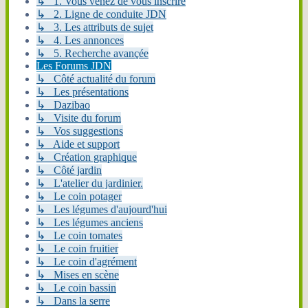
↳ 1. Vous venez de vous inscrire
↳ 2. Ligne de conduite JDN
↳ 3. Les attributs de sujet
↳ 4. Les annonces
↳ 5. Recherche avançée
Les Forums JDN
↳ Côté actualité du forum
↳ Les présentations
↳ Dazibao
↳ Visite du forum
↳ Vos suggestions
↳ Aide et support
↳ Création graphique
↳ Côté jardin
↳ L'atelier du jardinier.
↳ Le coin potager
↳ Les légumes d'aujourd'hui
↳ Les légumes anciens
↳ Le coin tomates
↳ Le coin fruitier
↳ Le coin d'agrément
↳ Mises en scène
↳ Le coin bassin
↳ Dans la serre