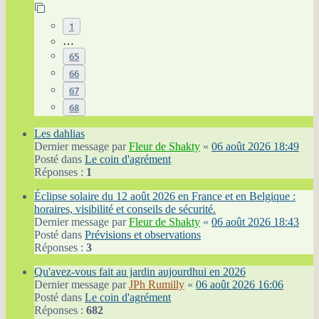
1
…
65
66
67
68
Les dahlias
Dernier message par
Fleur de Shakty
«
06 août 2026 18:49
Posté dans
Le coin d'agrément
Réponses :
1
Éclipse solaire du 12 août 2026 en France et en Belgique :
horaires, visibilité et conseils de sécurité.
Dernier message par
Fleur de Shakty
«
06 août 2026 18:43
Posté dans
Prévisions et observations
Réponses :
3
Qu'avez-vous fait au jardin aujourdhui en 2026
Dernier message par
JPh Rumilly
«
06 août 2026 16:06
Posté dans
Le coin d'agrément
Réponses :
682