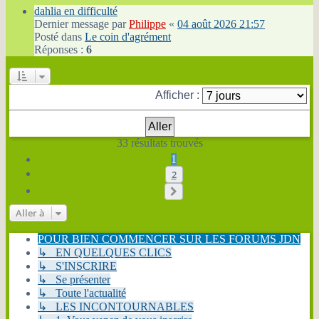
dahlia en difficulté
Dernier message par
Philippe
«
04 août 2026 21:57
Posté dans
Le coin d'agrément
Réponses :
6
Afficher :
33 résultats trouvés
1
2
Suivante
Aller à
POUR BIEN COMMENCER SUR LES FORUMS JDN
↳ EN QUELQUES CLICS
↳ S'INSCRIRE
↳ Se présenter
↳ Toute l'actualité
↳ LES INCONTOURNABLES