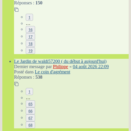
Réponses :
150
1
…
16
17
18
19
Le Jardin de waldi57200 ( du début à aujourd'hui)
Dernier message par
Philippe
«
04 août 2026 22:09
Posté dans
Le coin d'agrément
Réponses :
538
1
…
65
66
67
68