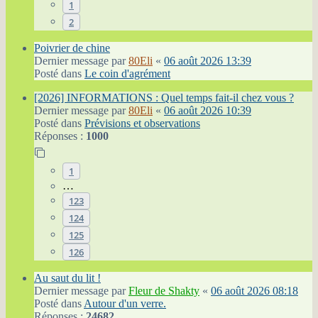
1
2
Poivrier de chine
Dernier message par
80Eli
«
06 août 2026 13:39
Posté dans
Le coin d'agrément
[2026] INFORMATIONS : Quel temps fait-il chez vous ?
Dernier message par
80Eli
«
06 août 2026 10:39
Posté dans
Prévisions et observations
Réponses :
1000
1
…
123
124
125
126
Au saut du lit !
Dernier message par
Fleur de Shakty
«
06 août 2026 08:18
Posté dans
Autour d'un verre.
Réponses :
24682