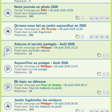
Réponses :
4
Notre journée en photo 2026
Dernier message par
80Eli
«
06 août 2026 19:00
Posté dans
Espace photos
Réponses :
542
1
65
66
67
68
…
Qu'avez-vous fait au jardin aujourdhui en 2026
Dernier message par
JPh Rumilly
«
06 août 2026 16:06
Posté dans
Le coin d'agrément
Réponses :
682
1
83
84
85
86
…
Astuces et secrets partagés - Août 2026
Dernier message par
Philippe
«
06 août 2026 15:22
Posté dans
Au fil des saisons
Réponses :
12
1
2
Aujourd'hui au potager : Août 2026
Dernier message par
Philippe
«
06 août 2026 14:41
Posté dans
Le coin potager
Réponses :
12
1
2
Bb kipic en détresse
Dernier message par
Fleur de Shakty
«
06 août 2026 08:17
Posté dans
Tous les habitants du jardin
Réponses :
14
1
2
Jardin Saphirella: les visiteurs
Dernier message par
Philippe
«
06 août 2026 06:00
Posté dans
Tous les habitants du jardin
Réponses :
354
1
42
43
44
45
…