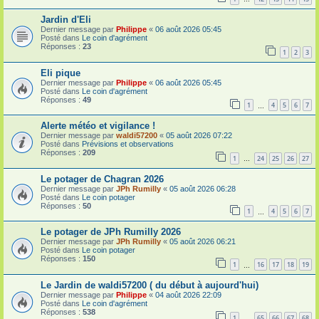
Jardin d'Eli
Dernier message par
Philippe
«
06 août 2026 05:45
Posté dans
Le coin d'agrément
Réponses :
23
1
2
3
Eli pique
Dernier message par
Philippe
«
06 août 2026 05:45
Posté dans
Le coin d'agrément
Réponses :
49
1
4
5
6
7
…
Alerte météo et vigilance !
Dernier message par
waldi57200
«
05 août 2026 07:22
Posté dans
Prévisions et observations
Réponses :
209
1
24
25
26
27
…
Le potager de Chagran 2026
Dernier message par
JPh Rumilly
«
05 août 2026 06:28
Posté dans
Le coin potager
Réponses :
50
1
4
5
6
7
…
Le potager de JPh Rumilly 2026
Dernier message par
JPh Rumilly
«
05 août 2026 06:21
Posté dans
Le coin potager
Réponses :
150
1
16
17
18
19
…
Le Jardin de waldi57200 ( du début à aujourd'hui)
Dernier message par
Philippe
«
04 août 2026 22:09
Posté dans
Le coin d'agrément
Réponses :
538
1
65
66
67
68
…