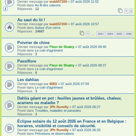
Dernier message par
waldi57200
«
07 août 2026 11:02
Posté dans
Au fil des saisons
Réponses :
12
1
2
Au saut du lit !
Dernier message par
waldi57200
«
07 août 2026 10:57
Posté dans
Autour d'un verre.
Réponses :
24687
1
3083
3084
3085
3086
…
Poivrier de chine
Dernier message par
Fleur de Shakty
«
07 août 2026 08:40
Posté dans
Le coin d'agrément
Réponses :
2
Passiflore
Dernier message par
Fleur de Shakty
«
07 août 2026 08:37
Posté dans
Le coin d'agrément
Réponses :
6
Les dahlias
Dernier message par
80Eli
«
07 août 2026 07:59
Posté dans
Le coin d'agrément
Réponses :
3
Dahlia géant en pot : feuilles jaunes et brûlées, chaleur,
acariens ou maladie ?
Dernier message par
JPh Rumilly
«
07 août 2026 06:27
Posté dans
Troubles, maladies et parasites
Réponses :
3
Éclipse solaire du 12 août 2026 en France et en Belgique :
horaires, visibilité et conseils de sécurité.
Dernier message par
JPh Rumilly
«
07 août 2026 06:25
Posté dans
Prévisions et observations