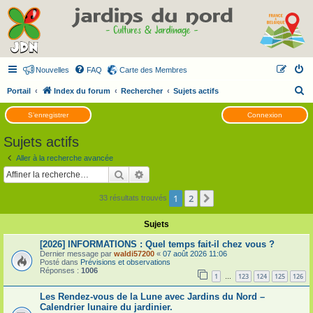
Nouvelles
FAQ
Carte des Membres
R
Portail
Index du forum
Rechercher
Sujets actifs
e
S’enregistrer
Connexion
c
Sujets actifs
h
e
Aller à la recherche avancée
Rechercher
Recherche avancée
r
c
1
2
Suivante
33 résultats trouvés
h
Sujets
e
r
[2026] INFORMATIONS : Quel temps fait-il chez vous ?
Dernier message par
waldi57200
«
07 août 2026 11:06
Posté dans
Prévisions et observations
Réponses :
1006
1
123
124
125
126
…
Les Rendez-vous de la Lune avec Jardins du Nord –
Calendrier lunaire du jardinier.