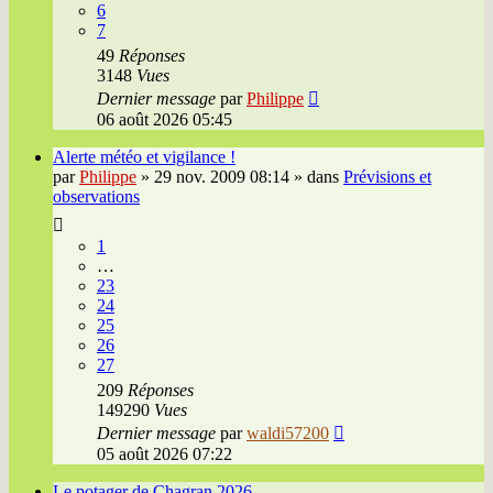
6
7
49
Réponses
3148
Vues
Dernier message
par
Philippe
06 août 2026 05:45
Alerte météo et vigilance !
par
Philippe
»
29 nov. 2009 08:14
» dans
Prévisions et
observations
1
…
23
24
25
26
27
209
Réponses
149290
Vues
Dernier message
par
waldi57200
05 août 2026 07:22
Le potager de Chagran 2026