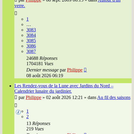
verre.
1
…
3083
3084
3085
3086
3087
24688
Réponses
1704181
Vues
Dernier message
par
Philippe
08 août 2026 06:19
Les Rendez-vous de la Lune avec Jardins du Nord –
Calendrier lunaire du jardinier.
par
Philippe
»
02 août 2026 12:21
» dans
Au fil des saisons
1
2
13
Réponses
219
Vues