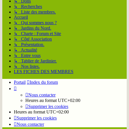
↳ Dons
↳ Recherches
↳ Liste des membres.
Accueil
↳ Qui sommes nous ?
↳ Jardins du Nord.
↳ Charte : Forum et Site
↳ Côté Association
↳ Présentation.
↳ Actualité
↳ Entre vous
↳ Tablier de Jardinier.
↳ Nos listes.
LES FICHES DES MEMBRES
Portail
Index du forum
Nous contacter
Heures au format
UTC+02:00
Supprimer les cookies
Heures au format
UTC+02:00
Supprimer les cookies
Nous contacter