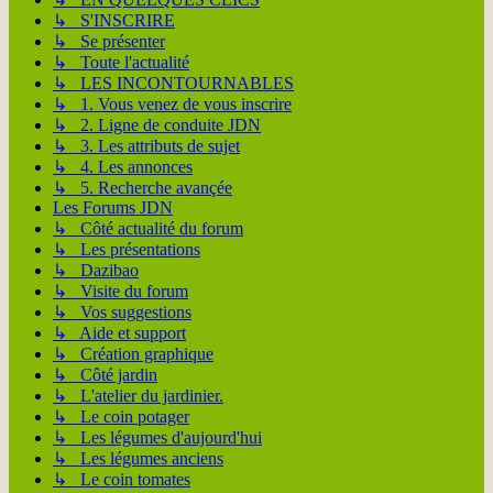
↳ S'INSCRIRE
↳ Se présenter
↳ Toute l'actualité
↳ LES INCONTOURNABLES
↳ 1. Vous venez de vous inscrire
↳ 2. Ligne de conduite JDN
↳ 3. Les attributs de sujet
↳ 4. Les annonces
↳ 5. Recherche avançée
Les Forums JDN
↳ Côté actualité du forum
↳ Les présentations
↳ Dazibao
↳ Visite du forum
↳ Vos suggestions
↳ Aide et support
↳ Création graphique
↳ Côté jardin
↳ L'atelier du jardinier.
↳ Le coin potager
↳ Les légumes d'aujourd'hui
↳ Les légumes anciens
↳ Le coin tomates