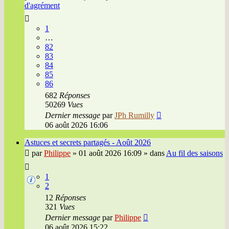
d'agrément
1
…
82
83
84
85
86
682
Réponses
50269
Vues
Dernier message
par
JPh Rumilly
06 août 2026 16:06
Astuces et secrets partagés - Août 2026
par
Philippe
»
01 août 2026 16:09
» dans
Au fil des saisons
1
2
12
Réponses
321
Vues
Dernier message
par
Philippe
06 août 2026 15:22