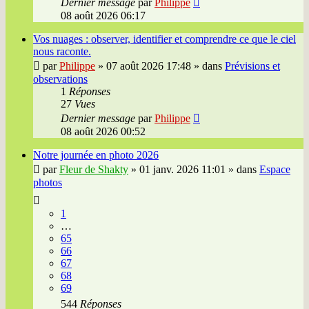
Dernier message
par
Philippe
08 août 2026 06:17
Vos nuages : observer, identifier et comprendre ce que le ciel
nous raconte.
par
Philippe
»
07 août 2026 17:48
» dans
Prévisions et
observations
1
Réponses
27
Vues
Dernier message
par
Philippe
08 août 2026 00:52
Notre journée en photo 2026
par
Fleur de Shakty
»
01 janv. 2026 11:01
» dans
Espace
photos
1
…
65
66
67
68
69
544
Réponses