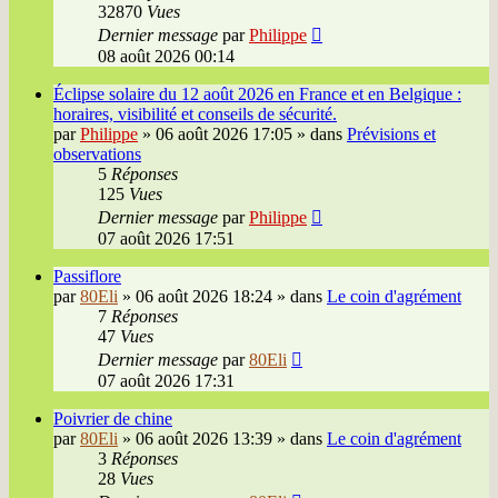
32870
Vues
Dernier message
par
Philippe
08 août 2026 00:14
Éclipse solaire du 12 août 2026 en France et en Belgique :
horaires, visibilité et conseils de sécurité.
par
Philippe
»
06 août 2026 17:05
» dans
Prévisions et
observations
5
Réponses
125
Vues
Dernier message
par
Philippe
07 août 2026 17:51
Passiflore
par
80Eli
»
06 août 2026 18:24
» dans
Le coin d'agrément
7
Réponses
47
Vues
Dernier message
par
80Eli
07 août 2026 17:31
Poivrier de chine
par
80Eli
»
06 août 2026 13:39
» dans
Le coin d'agrément
3
Réponses
28
Vues