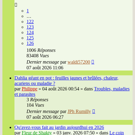
1
…
122
123
124
125
126
1006
Réponses
83408
Vues
Dernier message
par
waldi57200
07 août 2026 11:06
Dahlia géant en pot : feuilles jaunes et brûlées, chaleur,
acariens ou maladie ?
par
Philippe
»
04 août 2026 00:54
» dans
Troubles, maladies
et parasites
3
Réponses
104
Vues
Dernier message
par
JPh Rumilly
07 août 2026 06:27
Qu'avez-vous fait au jardin aujourdhui en 2026
par
Fleur de Shakty
»
03 janv. 2026 07:50
» dans
Le coin