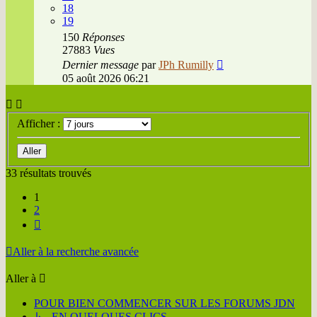
18
19
150
Réponses
27883
Vues
Dernier message
par
JPh Rumilly
05 août 2026 06:21
Afficher :
33 résultats trouvés
1
2
Suivante
Aller à la recherche avancée
Aller à
POUR BIEN COMMENCER SUR LES FORUMS JDN
↳ EN QUELQUES CLICS