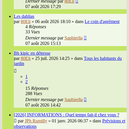
Dernier message
par
80Eli
07 août 2026 17:29
Les dahlias
par
80Eli
»
06 août 2026 18:10
» dans
Le coin d'agrément
4
Réponses
33
Vues
Dernier message
par
Saphirella
07 août 2026 15:13
Bb kipic en détresse
par
80Eli
»
25 juil. 2026 14:25
» dans
Tous les habitants du
jardin
1
2
15
Réponses
288
Vues
Dernier message
par
Saphirella
07 août 2026 14:42
[2026] INFORMATIONS : Quel temps fait-il chez vous ?
par
JPh Rumilly
»
01 janv. 2026 06:37
» dans
Prévisions et
observations