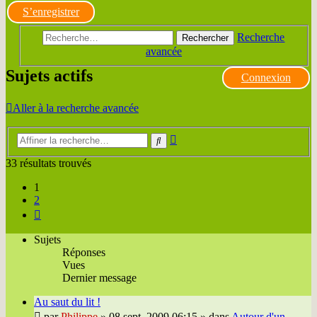
S’enregistrer
Recherche
Rechercher
avancée
Sujets actifs
Connexion
Aller à la recherche avancée
Recherche
Rechercher
avancée
33 résultats trouvés
1
2
Suivante
Sujets
Réponses
Vues
Dernier message
Au saut du lit !
par
Philippe
»
08 sept. 2009 06:15
» dans
Autour d'un