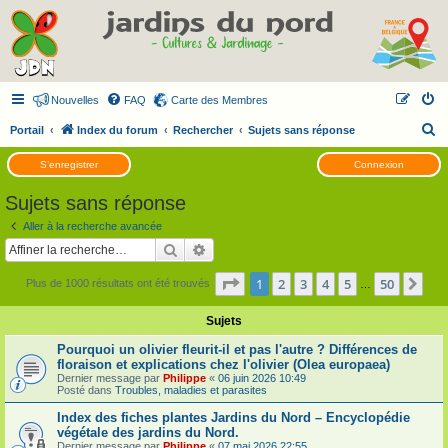
Nouvelles
FAQ
Carte des Membres
R
Portail
Index du forum
Rechercher
Sujets sans réponse
e
S’enregistrer
Connexion
c
Sujets sans réponse
h
e
Aller à la recherche avancée
Rechercher
Recherche avancée
r
c
Page
1
sur
50
1
2
3
4
5
50
Sui
Plus de 1000 résultats ont été trouvés
…
h
Sujets
e
r
Pourquoi un olivier fleurit-il et pas l'autre ? Différences de
floraison et explications chez l'olivier (Olea europaea)
Dernier message par
Philippe
«
06 juin 2026 10:49
Posté dans
Troubles, maladies et parasites
Index des fiches plantes Jardins du Nord – Encyclopédie
végétale des jardins du Nord.
Dernier message par
Philippe
«
07 mai 2026 22:55