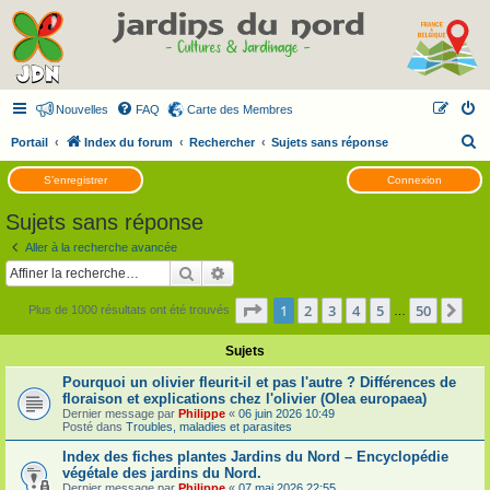
Nouvelles
FAQ
Carte des Membres
R
Portail
Index du forum
Rechercher
Sujets sans réponse
e
S’enregistrer
Connexion
c
Sujets sans réponse
h
e
Aller à la recherche avancée
Rechercher
Recherche avancée
r
c
Page
1
sur
50
1
2
3
4
5
50
Sui
Plus de 1000 résultats ont été trouvés
…
h
Sujets
e
r
Pourquoi un olivier fleurit-il et pas l'autre ? Différences de
floraison et explications chez l'olivier (Olea europaea)
Dernier message par
Philippe
«
06 juin 2026 10:49
Posté dans
Troubles, maladies et parasites
Index des fiches plantes Jardins du Nord – Encyclopédie
végétale des jardins du Nord.
Dernier message par
Philippe
«
07 mai 2026 22:55