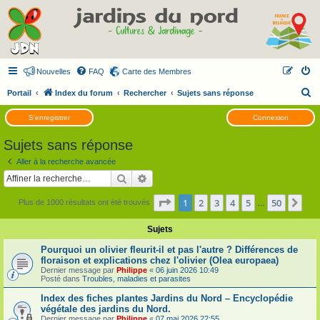
Nouvelles
FAQ
Carte des Membres
R
Portail
Index du forum
Rechercher
Sujets sans réponse
e
S’enregistrer
Connexion
c
Sujets sans réponse
h
e
Aller à la recherche avancée
Rechercher
Recherche avancée
r
c
Page
1
sur
50
1
2
3
4
5
50
Sui
Plus de 1000 résultats ont été trouvés
…
h
Sujets
e
r
Pourquoi un olivier fleurit-il et pas l'autre ? Différences de
floraison et explications chez l'olivier (Olea europaea)
Dernier message par
Philippe
«
06 juin 2026 10:49
Posté dans
Troubles, maladies et parasites
Index des fiches plantes Jardins du Nord – Encyclopédie
végétale des jardins du Nord.
Dernier message par
Philippe
«
07 mai 2026 22:55