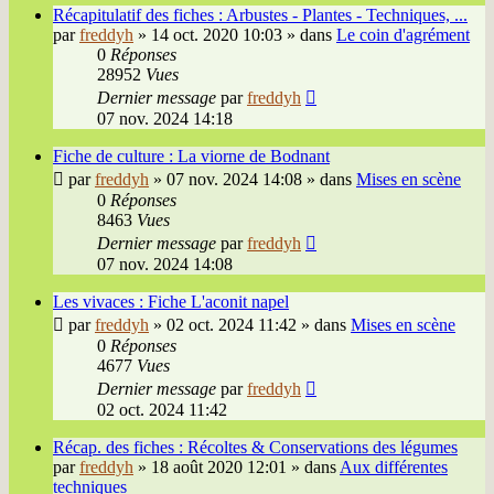
Récapitulatif des fiches : Arbustes - Plantes - Techniques, ...
par
freddyh
»
14 oct. 2020 10:03
» dans
Le coin d'agrément
0
Réponses
28952
Vues
Dernier message
par
freddyh
07 nov. 2024 14:18
Fiche de culture : La viorne de Bodnant
par
freddyh
»
07 nov. 2024 14:08
» dans
Mises en scène
0
Réponses
8463
Vues
Dernier message
par
freddyh
07 nov. 2024 14:08
Les vivaces : Fiche L'aconit napel
par
freddyh
»
02 oct. 2024 11:42
» dans
Mises en scène
0
Réponses
4677
Vues
Dernier message
par
freddyh
02 oct. 2024 11:42
Récap. des fiches : Récoltes & Conservations des légumes
par
freddyh
»
18 août 2020 12:01
» dans
Aux différentes
techniques