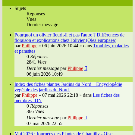
Sujets
Réponses
Vues
Dernier message
Pourquoi un olivier fleurit-il et pas l'autre ? Différences de
floraison et explications chez l'olivier (Olea europaea)
par
Philippe
»
06 juin 2026 10:44
» dans
Troubles, maladies
et parasites
0
Réponses
2841
Vues
Dernier message
par
Philippe
06 juin 2026 10:49
Index des fiches plantes Jardins du Nord – Encyclopédie
végétale des jardins du Nord.
par
Philippe
»
07 mai 2026 22:18
» dans
Les fiches des
membres JDN
0
Réponses
366
Vues
Dernier message
par
Philippe
07 mai 2026 22:55
Mai 2026 : Journées des Plantes de Chantilly - Oise