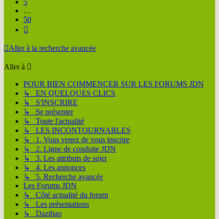
5
…
50
Suivante
Aller à la recherche avancée
Aller à
POUR BIEN COMMENCER SUR LES FORUMS JDN
↳ EN QUELQUES CLICS
↳ S'INSCRIRE
↳ Se présenter
↳ Toute l'actualité
↳ LES INCONTOURNABLES
↳ 1. Vous venez de vous inscrire
↳ 2. Ligne de conduite JDN
↳ 3. Les attributs de sujet
↳ 4. Les annonces
↳ 5. Recherche avançée
Les Forums JDN
↳ Côté actualité du forum
↳ Les présentations
↳ Dazibao