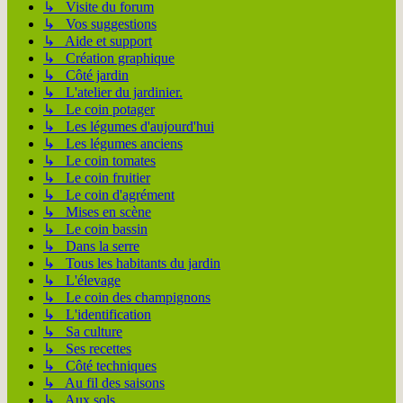
↳ Visite du forum
↳ Vos suggestions
↳ Aide et support
↳ Création graphique
↳ Côté jardin
↳ L'atelier du jardinier.
↳ Le coin potager
↳ Les légumes d'aujourd'hui
↳ Les légumes anciens
↳ Le coin tomates
↳ Le coin fruitier
↳ Le coin d'agrément
↳ Mises en scène
↳ Le coin bassin
↳ Dans la serre
↳ Tous les habitants du jardin
↳ L'élevage
↳ Le coin des champignons
↳ L'identification
↳ Sa culture
↳ Ses recettes
↳ Côté techniques
↳ Au fil des saisons
↳ Aux sols