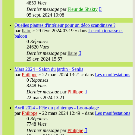
4859
Vues
Dernier message
par
Fleur de Shakty
05 sept. 2024 19:08
Quelles plantes d'intérieur pour un déco scandinave ?
par
Ilaire
»
29 févr. 2024 03:19
» dans
Le coin terrasse et
balcon
0
Réponses
24620
Vues
Dernier message
par
Ilaire
29 avr. 2024 15:57
Mars 2024 - Salon du jardin - Senlis
par
Philippe
»
22 mars 2024 13:21
» dans
Les manifestations
0
Réponses
8248
Vues
Dernier message
par
Philippe
22 mars 2024 13:21
Avril 2024 - Fête du printemps - Loon-plage
par
Philippe
»
22 mars 2024 12:49
» dans
Les manifestations
0
Réponses
7748
Vues
Dernier message
par
Philippe