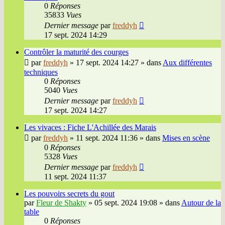
0
Réponses
35833
Vues
Dernier message
par
freddyh
17 sept. 2024 14:29
Contrôler la maturité des courges
par
freddyh
»
17 sept. 2024 14:27
» dans
Aux différentes
techniques
0
Réponses
5040
Vues
Dernier message
par
freddyh
17 sept. 2024 14:27
Les vivaces : Fiche L'Achillée des Marais
par
freddyh
»
11 sept. 2024 11:36
» dans
Mises en scène
0
Réponses
5328
Vues
Dernier message
par
freddyh
11 sept. 2024 11:37
Les pouvoirs secrets du gout
par
Fleur de Shakty
»
05 sept. 2024 19:08
» dans
Autour de la
table
0
Réponses