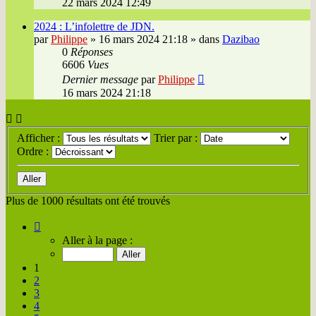
22 mars 2024 12:49
2024 : L’infolettre de JDN.
par
Philippe
»
16 mars 2024 21:18
» dans
Dazibao
0
Réponses
6606
Vues
Dernier message
par
Philippe
16 mars 2024 21:18
Afficher :
Trier par :
Ordre :
Plus de 1000 résultats ont été trouvés
Page
1
Aller à la page :
sur
50
1
2
3
4