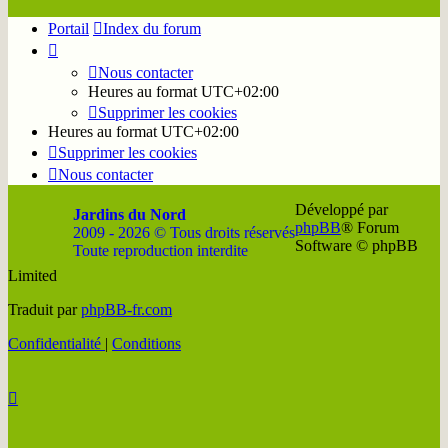
Portail
Index du forum
Nous contacter
Heures au format
UTC+02:00
Supprimer les cookies
Heures au format
UTC+02:00
Supprimer les cookies
Nous contacter
Développé par
Jardins du Nord
phpBB
® Forum
2009 - 2026 © Tous droits réservés
Software © phpBB
Toute reproduction interdite
Limited
Soutenir
Facebook
Twitter
YouTube
Conta
Traduit par
phpBB-fr.com
JDN
JDN
JDN
JDN
JDN
Confidentialité
|
Conditions