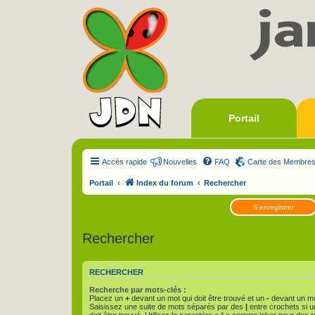
Portail
Accès rapide
Nouvelles
FAQ
Carte des Membre
Portail
Index du forum
Rechercher
S’enregistrer
Rechercher
RECHERCHER
Recherche par mots-clés :
Placez un
+
devant un mot qui doit être trouvé et un
-
devant un mot
Saisissez une suite de mots séparés par des
|
entre crochets si 
doit être trouvé. Utilisez le caractère « * » comme joker pour des r