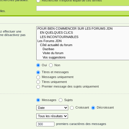
Rechercher n’importe lequel de ces termes
lles.
z effectuer une
 ne désactivez pas
Oui
Non
Titres et messages
Messages uniquement
Titres uniquement
Premier message des sujets uniquement
Messages
Sujets
Croissant
Décroissant
premiers caractères des messages