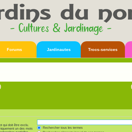
Forums
Jardinautes
Trocs-services
s
 qui doit être exclu.
Rechercher tous les termes
uniquement un des mots
echerches partielles.