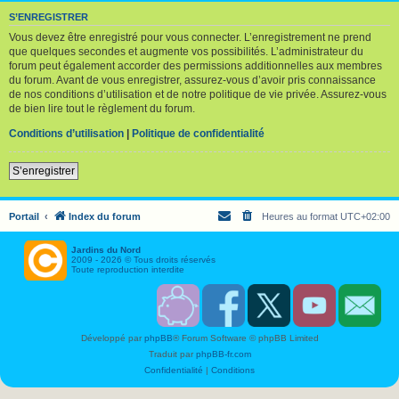
S’ENREGISTRER
Vous devez être enregistré pour vous connecter. L’enregistrement ne prend
que quelques secondes et augmente vos possibilités. L’administrateur du
forum peut également accorder des permissions additionnelles aux membres
du forum. Avant de vous enregistrer, assurez-vous d’avoir pris connaissance
de nos conditions d’utilisation et de notre politique de vie privée. Assurez-vous
de bien lire tout le règlement du forum.
Conditions d’utilisation
|
Politique de confidentialité
S’enregistrer
Portail
Index du forum
Heures au format
UTC+02:00
Jardins du Nord
2009 - 2026 © Tous droits réservés
Toute reproduction interdite
S
F
T
Y
C
o
a
w
o
o
u
c
i
u
n
Développé par
phpBB
® Forum Software © phpBB Limited
t
e
t
T
t
e
b
t
u
a
Traduit par
phpBB-fr.com
n
o
e
b
c
i
o
r
e
t
Confidentialité
|
Conditions
r
k
J
J
J
J
J
D
D
D
D
D
N
N
N