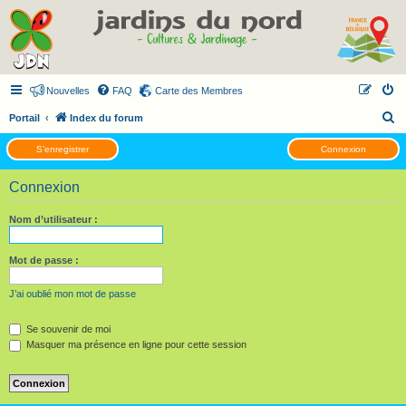
Nouvelles
FAQ
Carte des Membres
R
Portail
Index du forum
e
S’enregistrer
Connexion
c
h
Connexion
e
Nom d’utilisateur :
r
c
Mot de passe :
h
e
J’ai oublié mon mot de passe
r
Se souvenir de moi
Masquer ma présence en ligne pour cette session