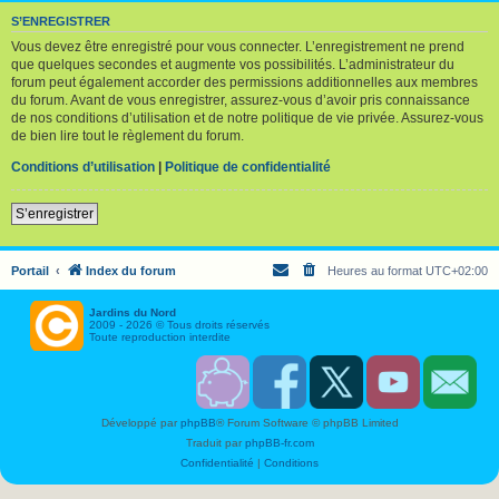
S’ENREGISTRER
Vous devez être enregistré pour vous connecter. L’enregistrement ne prend
que quelques secondes et augmente vos possibilités. L’administrateur du
forum peut également accorder des permissions additionnelles aux membres
du forum. Avant de vous enregistrer, assurez-vous d’avoir pris connaissance
de nos conditions d’utilisation et de notre politique de vie privée. Assurez-vous
de bien lire tout le règlement du forum.
Conditions d’utilisation
|
Politique de confidentialité
S’enregistrer
Portail
Index du forum
Heures au format
UTC+02:00
Jardins du Nord
2009 - 2026 © Tous droits réservés
Toute reproduction interdite
S
F
T
Y
C
o
a
w
o
o
u
c
i
u
n
Développé par
phpBB
® Forum Software © phpBB Limited
t
e
t
T
t
e
b
t
u
a
Traduit par
phpBB-fr.com
n
o
e
b
c
i
o
r
e
t
Confidentialité
|
Conditions
r
k
J
J
J
J
J
D
D
D
D
D
N
N
N