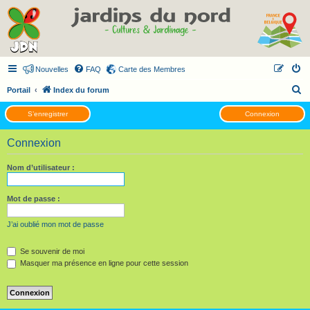
Nouvelles
FAQ
Carte des Membres
R
Portail
Index du forum
e
S’enregistrer
Connexion
c
h
Connexion
e
Nom d’utilisateur :
r
c
Mot de passe :
h
e
J’ai oublié mon mot de passe
r
Se souvenir de moi
Masquer ma présence en ligne pour cette session