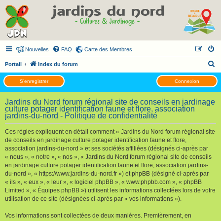
Nouvelles
FAQ
Carte des Membres
R
Portail
Index du forum
e
S’enregistrer
Connexion
c
h
Jardins du Nord forum régional site de conseils en jardinage
culture potager identification faune et flore, association
e
jardins-du-nord - Politique de confidentialité
r
Ces règles expliquent en détail comment « Jardins du Nord forum régional site
c
de conseils en jardinage culture potager identification faune et flore,
h
association jardins-du-nord » et ses sociétés affiliées (désignés ci-après par
« nous », « notre », « nos », « Jardins du Nord forum régional site de conseils
e
en jardinage culture potager identification faune et flore, association jardins-
r
du-nord », « https://www.jardins-du-nord.fr ») et phpBB (désigné ci-après par
« ils », « eux », « leur », « logiciel phpBB », « www.phpbb.com », « phpBB
Limited », « Équipes phpBB ») utilisent les informations collectées lors de votre
utilisation de ce site (désignées ci-après par « vos informations »).
Vos informations sont collectées de deux manières. Premièrement, en