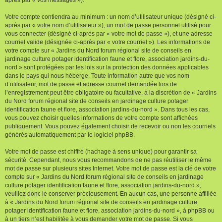
Votre compte contiendra au minimum : un nom d’utilisateur unique (désigné ci-
après par « votre nom d’utilisateur »), un mot de passe personnel utilisé pour
vous connecter (désigné ci-après par « votre mot de passe »), et une adresse
courriel valide (désignée ci-après par « votre courriel »). Les informations de
votre compte sur « Jardins du Nord forum régional site de conseils en
jardinage culture potager identification faune et flore, association jardins-du-
nord » sont protégées par les lois sur la protection des données applicables
dans le pays qui nous héberge. Toute information autre que vos nom
d’utilisateur, mot de passe et adresse courriel demandée lors de
l’enregistrement peut être obligatoire ou facultative, à la discrétion de « Jardins
du Nord forum régional site de conseils en jardinage culture potager
identification faune et flore, association jardins-du-nord ». Dans tous les cas,
vous pouvez choisir quelles informations de votre compte sont affichées
publiquement. Vous pouvez également choisir de recevoir ou non les courriels
générés automatiquement par le logiciel phpBB.
Votre mot de passe est chiffré (hachage à sens unique) pour garantir sa
sécurité. Cependant, nous vous recommandons de ne pas réutiliser le même
mot de passe sur plusieurs sites Internet. Votre mot de passe est la clé de votre
compte sur « Jardins du Nord forum régional site de conseils en jardinage
culture potager identification faune et flore, association jardins-du-nord »,
veuillez donc le conserver précieusement. En aucun cas, une personne affiliée
à « Jardins du Nord forum régional site de conseils en jardinage culture
potager identification faune et flore, association jardins-du-nord », à phpBB ou
à un tiers n’est habilitée à vous demander votre mot de passe. Si vous