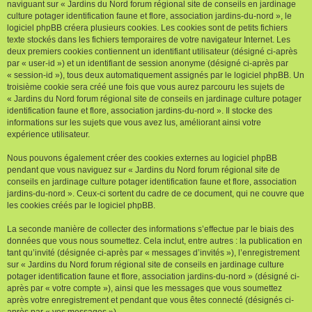
naviguant sur « Jardins du Nord forum régional site de conseils en jardinage
culture potager identification faune et flore, association jardins-du-nord », le
logiciel phpBB créera plusieurs cookies. Les cookies sont de petits fichiers
texte stockés dans les fichiers temporaires de votre navigateur Internet. Les
deux premiers cookies contiennent un identifiant utilisateur (désigné ci-après
par « user-id ») et un identifiant de session anonyme (désigné ci-après par
« session-id »), tous deux automatiquement assignés par le logiciel phpBB. Un
troisième cookie sera créé une fois que vous aurez parcouru les sujets de
« Jardins du Nord forum régional site de conseils en jardinage culture potager
identification faune et flore, association jardins-du-nord ». Il stocke des
informations sur les sujets que vous avez lus, améliorant ainsi votre
expérience utilisateur.
Nous pouvons également créer des cookies externes au logiciel phpBB
pendant que vous naviguez sur « Jardins du Nord forum régional site de
conseils en jardinage culture potager identification faune et flore, association
jardins-du-nord ». Ceux-ci sortent du cadre de ce document, qui ne couvre que
les cookies créés par le logiciel phpBB.
La seconde manière de collecter des informations s’effectue par le biais des
données que vous nous soumettez. Cela inclut, entre autres : la publication en
tant qu’invité (désignée ci-après par « messages d’invités »), l’enregistrement
sur « Jardins du Nord forum régional site de conseils en jardinage culture
potager identification faune et flore, association jardins-du-nord » (désigné ci-
après par « votre compte »), ainsi que les messages que vous soumettez
après votre enregistrement et pendant que vous êtes connecté (désignés ci-
après par « vos messages »).