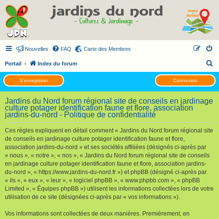
Nouvelles
FAQ
Carte des Membres
R
Portail
Index du forum
e
S’enregistrer
Connexion
c
h
Jardins du Nord forum régional site de conseils en jardinage
culture potager identification faune et flore, association
e
jardins-du-nord - Politique de confidentialité
r
Ces règles expliquent en détail comment « Jardins du Nord forum régional site
c
de conseils en jardinage culture potager identification faune et flore,
h
association jardins-du-nord » et ses sociétés affiliées (désignés ci-après par
« nous », « notre », « nos », « Jardins du Nord forum régional site de conseils
e
en jardinage culture potager identification faune et flore, association jardins-
r
du-nord », « https://www.jardins-du-nord.fr ») et phpBB (désigné ci-après par
« ils », « eux », « leur », « logiciel phpBB », « www.phpbb.com », « phpBB
Limited », « Équipes phpBB ») utilisent les informations collectées lors de votre
utilisation de ce site (désignées ci-après par « vos informations »).
Vos informations sont collectées de deux manières. Premièrement, en