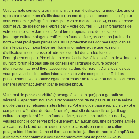
Votre compte contiendra au minimum : un nom d’utilisateur unique (désigné ci-
après par « votre nom d’utilisateur »), un mot de passe personnel utilisé pour
vous connecter (désigné ci-après par « votre mot de passe »), et une adresse
courriel valide (désignée ci-après par « votre courriel »). Les informations de
votre compte sur « Jardins du Nord forum régional site de conseils en
jardinage culture potager identification faune et flore, association jardins-du-
nord » sont protégées par les lois sur la protection des données applicables
dans le pays qui nous héberge. Toute information autre que vos nom
d’utilisateur, mot de passe et adresse courriel demandée lors de
l’enregistrement peut être obligatoire ou facultative, à la discrétion de « Jardins
du Nord forum régional site de conseils en jardinage culture potager
identification faune et flore, association jardins-du-nord ». Dans tous les cas,
vous pouvez choisir quelles informations de votre compte sont affichées
publiquement. Vous pouvez également choisir de recevoir ou non les courriels
générés automatiquement par le logiciel phpBB.
Votre mot de passe est chiffré (hachage à sens unique) pour garantir sa
sécurité. Cependant, nous vous recommandons de ne pas réutiliser le même
mot de passe sur plusieurs sites Internet. Votre mot de passe est la clé de votre
compte sur « Jardins du Nord forum régional site de conseils en jardinage
culture potager identification faune et flore, association jardins-du-nord »,
veuillez donc le conserver précieusement. En aucun cas, une personne affiliée
à « Jardins du Nord forum régional site de conseils en jardinage culture
potager identification faune et flore, association jardins-du-nord », à phpBB ou
à un tiers n’est habilitée à vous demander votre mot de passe. Si vous