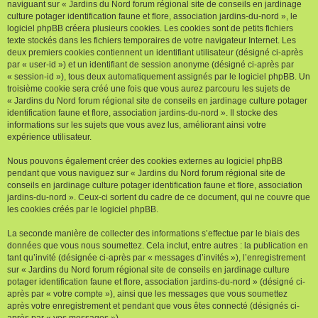
naviguant sur « Jardins du Nord forum régional site de conseils en jardinage
culture potager identification faune et flore, association jardins-du-nord », le
logiciel phpBB créera plusieurs cookies. Les cookies sont de petits fichiers
texte stockés dans les fichiers temporaires de votre navigateur Internet. Les
deux premiers cookies contiennent un identifiant utilisateur (désigné ci-après
par « user-id ») et un identifiant de session anonyme (désigné ci-après par
« session-id »), tous deux automatiquement assignés par le logiciel phpBB. Un
troisième cookie sera créé une fois que vous aurez parcouru les sujets de
« Jardins du Nord forum régional site de conseils en jardinage culture potager
identification faune et flore, association jardins-du-nord ». Il stocke des
informations sur les sujets que vous avez lus, améliorant ainsi votre
expérience utilisateur.
Nous pouvons également créer des cookies externes au logiciel phpBB
pendant que vous naviguez sur « Jardins du Nord forum régional site de
conseils en jardinage culture potager identification faune et flore, association
jardins-du-nord ». Ceux-ci sortent du cadre de ce document, qui ne couvre que
les cookies créés par le logiciel phpBB.
La seconde manière de collecter des informations s’effectue par le biais des
données que vous nous soumettez. Cela inclut, entre autres : la publication en
tant qu’invité (désignée ci-après par « messages d’invités »), l’enregistrement
sur « Jardins du Nord forum régional site de conseils en jardinage culture
potager identification faune et flore, association jardins-du-nord » (désigné ci-
après par « votre compte »), ainsi que les messages que vous soumettez
après votre enregistrement et pendant que vous êtes connecté (désignés ci-
après par « vos messages »).