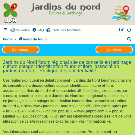
Nouvelles
FAQ
Carte des Membres
R
Portail
Index du forum
e
S’enregistrer
Connexion
c
h
Jardins du Nord forum régional site de conseils en jardinage
culture potager identification faune et flore, association
e
jardins-du-nord - Politique de confidentialité
r
Ces règles expliquent en détail comment « Jardins du Nord forum régional site
c
de conseils en jardinage culture potager identification faune et flore,
h
association jardins-du-nord » et ses sociétés affiliées (désignés ci-après par
« nous », « notre », « nos », « Jardins du Nord forum régional site de conseils
e
en jardinage culture potager identification faune et flore, association jardins-
r
du-nord », « https://www.jardins-du-nord.fr ») et phpBB (désigné ci-après par
« ils », « eux », « leur », « logiciel phpBB », « www.phpbb.com », « phpBB
Limited », « Équipes phpBB ») utilisent les informations collectées lors de votre
utilisation de ce site (désignées ci-après par « vos informations »).
Vos informations sont collectées de deux manières. Premièrement, en