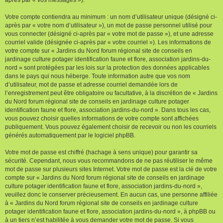
Votre compte contiendra au minimum : un nom d’utilisateur unique (désigné ci-
après par « votre nom d’utilisateur »), un mot de passe personnel utilisé pour
vous connecter (désigné ci-après par « votre mot de passe »), et une adresse
courriel valide (désignée ci-après par « votre courriel »). Les informations de
votre compte sur « Jardins du Nord forum régional site de conseils en
jardinage culture potager identification faune et flore, association jardins-du-
nord » sont protégées par les lois sur la protection des données applicables
dans le pays qui nous héberge. Toute information autre que vos nom
d’utilisateur, mot de passe et adresse courriel demandée lors de
l’enregistrement peut être obligatoire ou facultative, à la discrétion de « Jardins
du Nord forum régional site de conseils en jardinage culture potager
identification faune et flore, association jardins-du-nord ». Dans tous les cas,
vous pouvez choisir quelles informations de votre compte sont affichées
publiquement. Vous pouvez également choisir de recevoir ou non les courriels
générés automatiquement par le logiciel phpBB.
Votre mot de passe est chiffré (hachage à sens unique) pour garantir sa
sécurité. Cependant, nous vous recommandons de ne pas réutiliser le même
mot de passe sur plusieurs sites Internet. Votre mot de passe est la clé de votre
compte sur « Jardins du Nord forum régional site de conseils en jardinage
culture potager identification faune et flore, association jardins-du-nord »,
veuillez donc le conserver précieusement. En aucun cas, une personne affiliée
à « Jardins du Nord forum régional site de conseils en jardinage culture
potager identification faune et flore, association jardins-du-nord », à phpBB ou
à un tiers n’est habilitée à vous demander votre mot de passe. Si vous