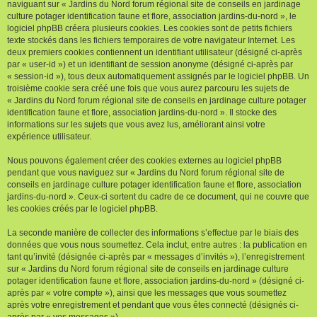
naviguant sur « Jardins du Nord forum régional site de conseils en jardinage
culture potager identification faune et flore, association jardins-du-nord », le
logiciel phpBB créera plusieurs cookies. Les cookies sont de petits fichiers
texte stockés dans les fichiers temporaires de votre navigateur Internet. Les
deux premiers cookies contiennent un identifiant utilisateur (désigné ci-après
par « user-id ») et un identifiant de session anonyme (désigné ci-après par
« session-id »), tous deux automatiquement assignés par le logiciel phpBB. Un
troisième cookie sera créé une fois que vous aurez parcouru les sujets de
« Jardins du Nord forum régional site de conseils en jardinage culture potager
identification faune et flore, association jardins-du-nord ». Il stocke des
informations sur les sujets que vous avez lus, améliorant ainsi votre
expérience utilisateur.
Nous pouvons également créer des cookies externes au logiciel phpBB
pendant que vous naviguez sur « Jardins du Nord forum régional site de
conseils en jardinage culture potager identification faune et flore, association
jardins-du-nord ». Ceux-ci sortent du cadre de ce document, qui ne couvre que
les cookies créés par le logiciel phpBB.
La seconde manière de collecter des informations s’effectue par le biais des
données que vous nous soumettez. Cela inclut, entre autres : la publication en
tant qu’invité (désignée ci-après par « messages d’invités »), l’enregistrement
sur « Jardins du Nord forum régional site de conseils en jardinage culture
potager identification faune et flore, association jardins-du-nord » (désigné ci-
après par « votre compte »), ainsi que les messages que vous soumettez
après votre enregistrement et pendant que vous êtes connecté (désignés ci-
après par « vos messages »).